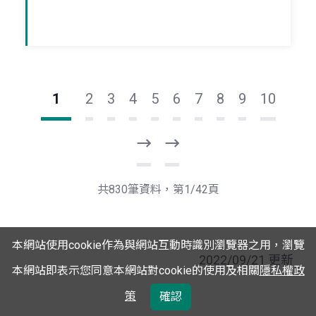
1
2
3
4
5
6
7
8
9
10
下
最
一
後
頁
一
共830筆資料，第1/42頁
頁
本網站使用cookie作為與網站互動時識別瀏覽器之用，瀏覽
2022/09/21 更新
本網站即表示您同意本網站對cookie的使用及相關
隱私權政
策
確認