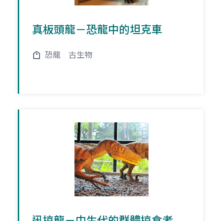
真板頭龍－恐龍中的坦克車
恐龍
古生物
迅掠龍－中生代的群體掠食者