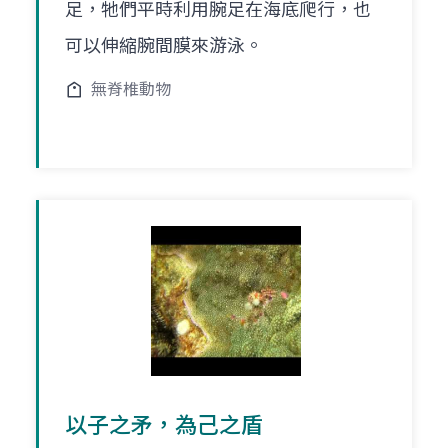
足，牠們平時利用腕足在海底爬行，也
可以伸縮腕間膜來游泳。
無脊椎動物
以子之矛，為己之盾