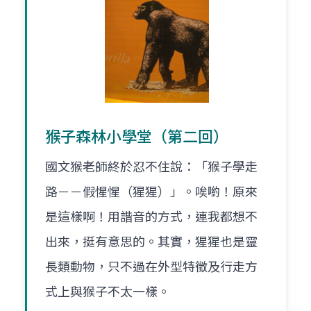
猴子森林小學堂（第二回）
國文猴老師終於忍不住說：「猴子學走
路－－假惺惺（猩猩）」。唉喲！原來
是這樣啊！用諧音的方式，連我都想不
出來，挺有意思的。其實，猩猩也是靈
長類動物，只不過在外型特徵及行走方
式上與猴子不太一樣。