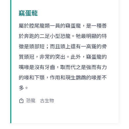
竊蛋龍
屬於腔尾龍類一員的竊蛋龍，是一種善
於奔跑的二足小型恐龍。牠最明顯的特
徵是頭部短；而且頭上還有一高聳的骨
質頭冠，非常的突出。此外，竊蛋龍的
嘴喙是沒有牙齒，取而代之是強而有力
的喙和下顎，作用和現生鸚鵡的喙差不
多。
恐龍
古生物