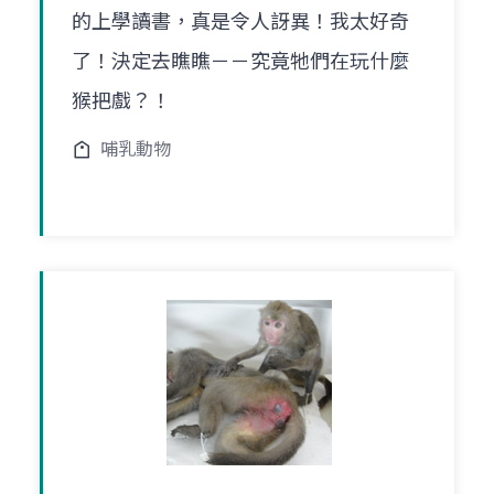
的上學讀書，真是令人訝異！我太好奇
了！決定去瞧瞧－－究竟牠們在玩什麼
猴把戲？！
哺乳動物