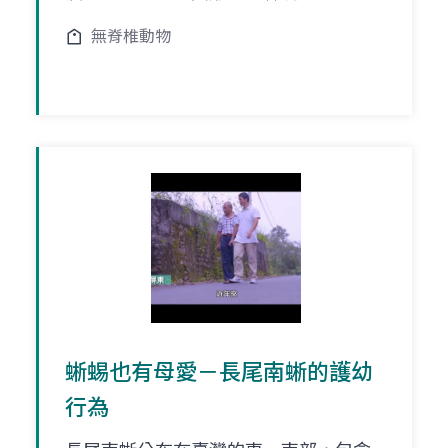
無脊椎動物
蜥蜴也有母愛－長尾南蜥的護幼
行為