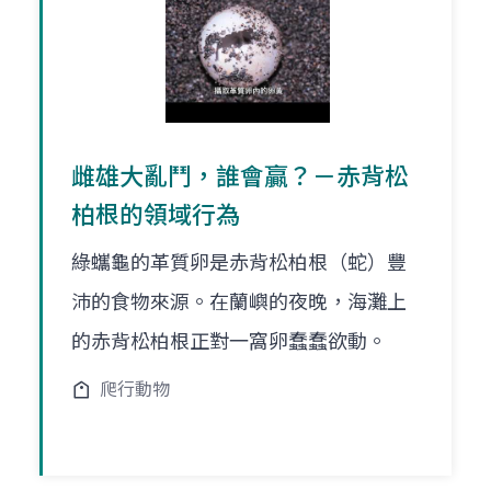
雌雄大亂鬥，誰會贏？－赤背松
柏根的領域行為
綠蠵龜的革質卵是赤背松柏根（蛇）豐
沛的食物來源。在蘭嶼的夜晚，海灘上
的赤背松柏根正對一窩卵蠢蠢欲動。
爬行動物