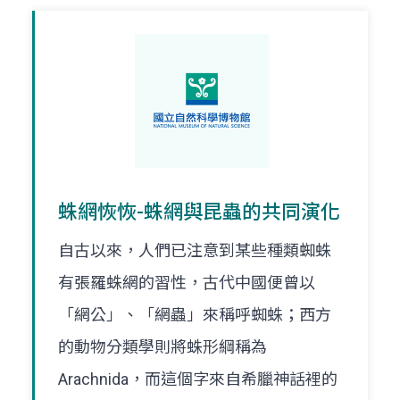
蛛網恢恢-蛛網與昆蟲的共同演化
自古以來，人們已注意到某些種類蜘蛛
有張羅蛛網的習性，古代中國便曾以
「網公」、「網蟲」來稱呼蜘蛛；西方
的動物分類學則將蛛形綱稱為
Arachnida，而這個字來自希臘神話裡的