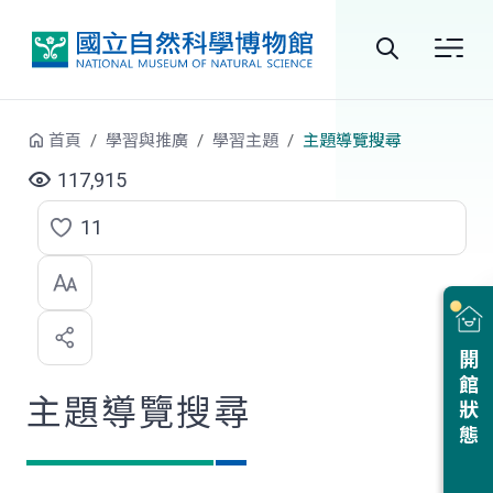
跳到中央內容區塊
全
站
首頁
學習與推廣
學習主題
主題導覽搜尋
搜
117,915
尋
11
點
選
喜
開館狀態
歡
主題導覽搜尋