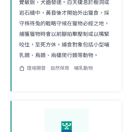
覺敏銳、犬齒發達。白天棲息於樹洞或
岩石縫中，黃昏後才開始外出獵食，採
守株待兔的戰略守候在獵物必經之地，
捕獲獵物時會以前腳拍擊壓制或以嘴緊
咬住，至死方休。捕食對象包括小型哺
乳類、鳥類、兩棲爬行類等動物。
環境開發
自然保育
哺乳動物