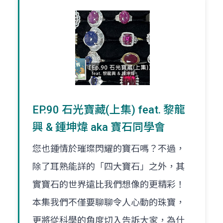
EP.90 石光寶藏(上集) feat. 黎龍
興 & 鍾坤煒 aka 寶石同學會
您也鍾情於璀璨閃耀的寶石嗎？不過，
除了耳熟能詳的「四大寶石」之外，其
實寶石的世界遠比我們想像的更精彩！
本集我們不僅要聊聊令人心動的珠寶，
更將從科學的角度切入告訴大家，為什