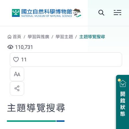
跳到中央內容區塊
全
站
首頁
學習與推廣
學習主題
主題導覽搜尋
搜
110,731
尋
11
點
選
喜
開館狀態
歡
主題導覽搜尋