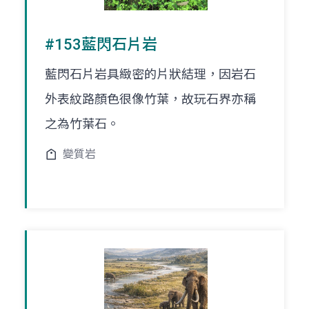
#153藍閃石片岩
藍閃石片岩具緻密的片狀結理，因岩石
外表紋路顏色很像竹葉，故玩石界亦稱
之為竹葉石。
變質岩