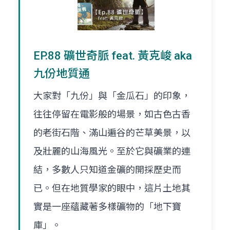
EP.88 礦世奇脈 feat. 黃克峻 aka
九份地質通
大家對「九份」與「金瓜石」的印象，
往往停留在電影般的場景，如古色古香
的老街石階、滿山遍谷的芒草美景，以
及壯麗的山海風光。至於它與礦業的連
結，多數人只知道金礦的開採歷史而
已。但在地質學家的眼中，這片土地其
實是一座蘊藏著多樣礦物的「地下寶
庫」。