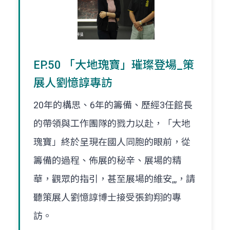
EP.50 「大地瑰寶」璀璨登場_策
展人劉憶諄專訪
20年的構思、6年的籌備、歷經3任館長
的帶領與工作團隊的戮力以赴，「大地
瑰寶」終於呈現在國人同胞的眼前，從
籌備的過程、佈展的秘辛、展場的精
華，觀眾的指引，甚至展場的維安,,,，請
聽策展人劉憶諄博士接受張鈞翔的專
訪。