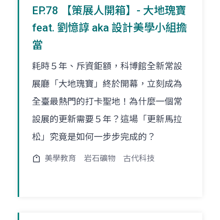
EP.78 【策展人開箱】- 大地瑰寶
feat. 劉憶諄 aka 設計美學小組擔
當
耗時５年、斥資鉅額，科博館全新常設
展廳「大地瑰寶」終於開幕，立刻成為
全臺最熱門的打卡聖地！為什麼一個常
設展的更新需要５年？這場「更新馬拉
松」究竟是如何一步步完成的？
美學教育
岩石礦物
古代科技