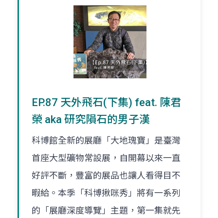
EP.87 天外飛石(下集) feat. 陳君
榮 aka 研究隕石的男子漢
科博館全新的展廳「大地瑰寶」是臺灣
首座大型礦物常設展，自開幕以來一直
好評不斷，豐富的展品也讓人看得目不
暇給。本季「科博揪咪秀」將有一系列
的「展廳深度導覽」主題，第一集就先