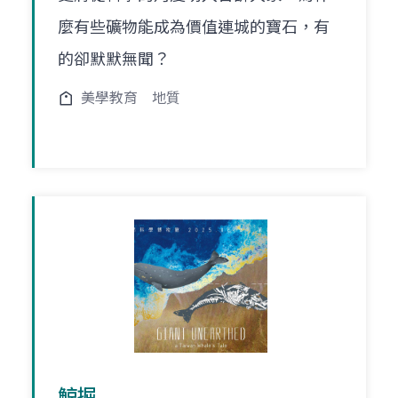
麼有些礦物能成為價值連城的寶石，有
的卻默默無聞？
美學教育
地質
鯨掘