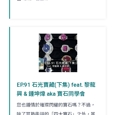
EP.91 石光寶藏(下集) feat. 黎龍
興 & 鍾坤煒 aka 寶石同學會
您也鍾情於璀璨閃耀的寶石嗎？不過，
除了耳熟能詳的「四大寶石」之外，其