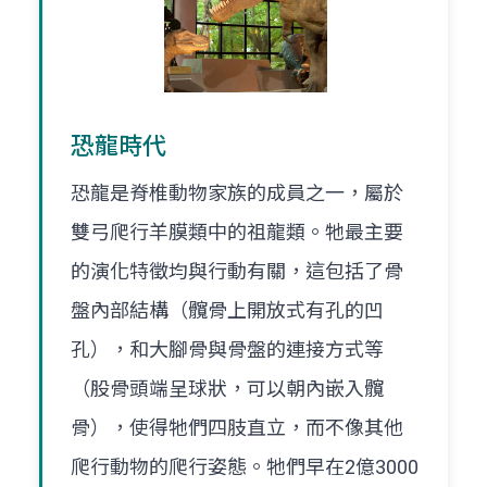
恐龍時代
恐龍是脊椎動物家族的成員之一，屬於
雙弓爬行羊膜類中的祖龍類。牠最主要
的演化特徵均與行動有關，這包括了骨
盤內部結構（髖骨上開放式有孔的凹
孔），和大腳骨與骨盤的連接方式等
（股骨頭端呈球狀，可以朝內嵌入髖
骨），使得牠們四肢直立，而不像其他
爬行動物的爬行姿態。牠們早在2億3000