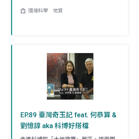
環境科學
地質
EP.89 臺灣奇玉記 feat. 何恭算 &
劉憶諄 aka 科博好搭檔