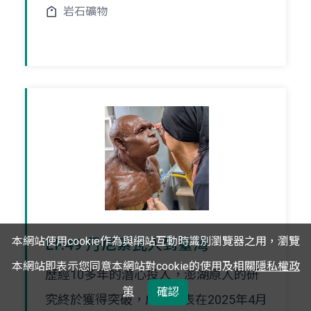
岩石礦物
本網站使用cookie作為與網站互動時識別瀏覽器之用，瀏覽
EP.49 丹尼索瓦人到臺灣
本網站即表示您同意本網站對cookie的使用及相關
隱私權政
歷經10多年的潛心投入，澎湖原人的研
策
確認
究終於獲得突破，成果發表在2025年4月