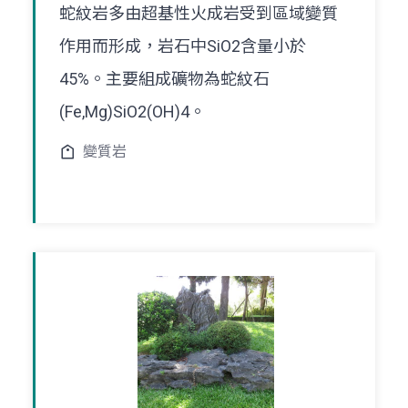
蛇紋岩多由超基性火成岩受到區域變質
作用而形成，岩石中SiO2含量小於
45%。主要組成礦物為蛇紋石
(Fe,Mg)SiO2(OH)4。
變質岩