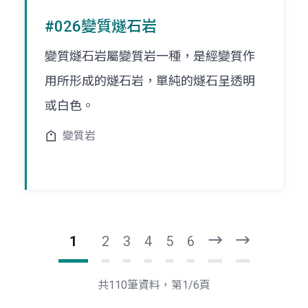
#026變質燧石岩
變質燧石岩屬變質岩一種，是經變質作
用所形成的燧石岩，單純的燧石呈透明
或白色。
變質岩
1
2
3
4
5
6
下
最
一
後
頁
一
共110筆資料，第1/6頁
頁