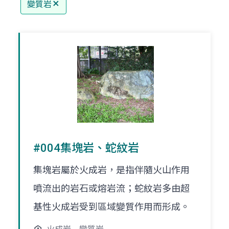
變質岩
#004集塊岩、蛇紋岩
集塊岩屬於火成岩，是指伴隨火山作用
噴流出的岩石或熔岩流；蛇紋岩多由超
基性火成岩受到區域變質作用而形成。