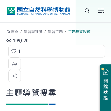
跳到中央內容區塊
全
站
首頁
學習與推廣
學習主題
主題導覽搜尋
搜
109,020
尋
11
點
選
喜
開館狀態
歡
主題導覽搜尋