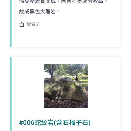
溫高壓變質而成。因含石墨成分較高，
故成黑色大理岩。
變質岩
#006蛇紋岩(含石榴子石)