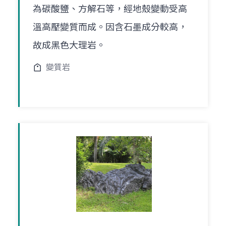
為碳酸鹽、方解石等，經地殼變動受高
溫高壓變質而成。因含石墨成分較高，
故成黑色大理岩。
變質岩