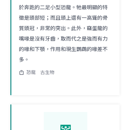
於奔跑的二足小型恐龍。牠最明顯的特
徵是頭部短；而且頭上還有一高聳的骨
質頭冠，非常的突出。此外，竊蛋龍的
嘴喙是沒有牙齒，取而代之是強而有力
的喙和下顎，作用和現生鸚鵡的喙差不
多。
恐龍
古生物