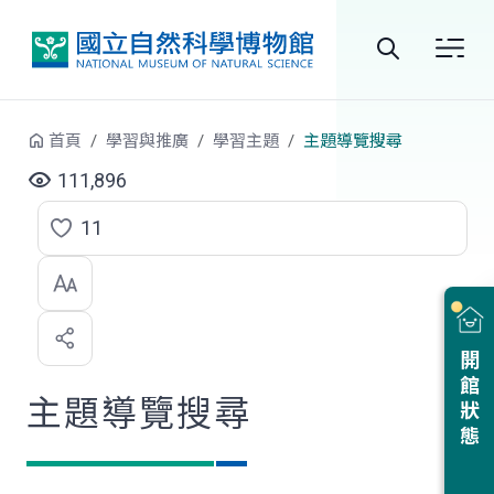
跳到中央內容區塊
全
站
首頁
學習與推廣
學習主題
主題導覽搜尋
搜
111,896
尋
11
點
選
喜
開館狀態
歡
主題導覽搜尋