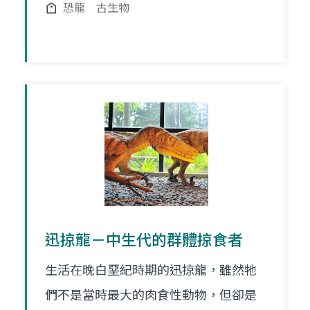
恐龍
古生物
迅掠龍－中生代的群體掠食者
生活在晚白堊紀時期的迅掠龍，雖然牠
們不是當時最大的肉食性動物，但卻是