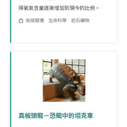
得氧氣含量逐漸增加到現今的比例。
氣候變遷
生命科學
岩石礦物
真板頭龍－恐龍中的坦克車