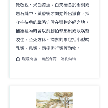
覺敏銳、犬齒發達。白天棲息於樹洞或
岩石縫中，黃昏後才開始外出獵食，採
守株待兔的戰略守候在獵物必經之地，
捕獲獵物時會以前腳拍擊壓制或以嘴緊
咬住，至死方休。捕食對象包括小型哺
乳類、鳥類、兩棲爬行類等動物。
環境開發
自然保育
哺乳動物