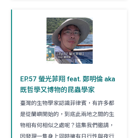
EP.57 螢光菲翔 feat. 鄭明倫 aka
既哲學又博物的昆蟲學家
臺灣的生物學家認識菲律賓，有許多都
是從蘭嶼開始的，到底此兩地之間的生
物相有何相似之處呢？這集我們邀請，
因發現一隻身上同時擁有日行性與夜行