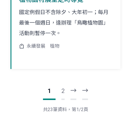
國定例假日不含除夕、大年初一；每月
最後一個週日，逢辦理「鳥瞰植物園」
活動則暫停一次。
永續發展
植物
1
2
下
最
一
後
頁
一
共23筆資料，第1/2頁
頁