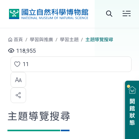
跳到中央內容區塊
全
站
首頁
學習與推廣
學習主題
主題導覽搜尋
搜
118,955
尋
11
點
選
喜
開館狀態
歡
主題導覽搜尋