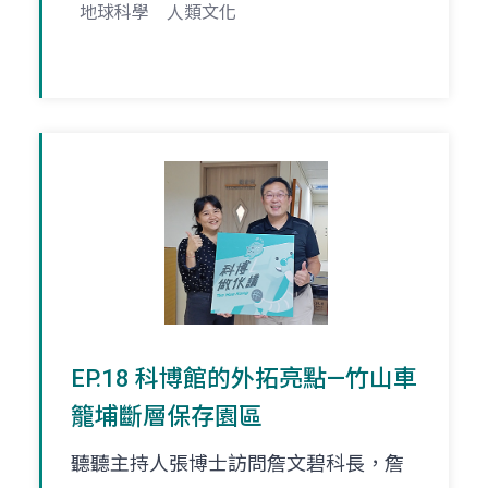
地球科學
人類文化
EP.18 科博館的外拓亮點—竹山車
籠埔斷層保存園區
聽聽主持人張博士訪問詹文碧科長，詹