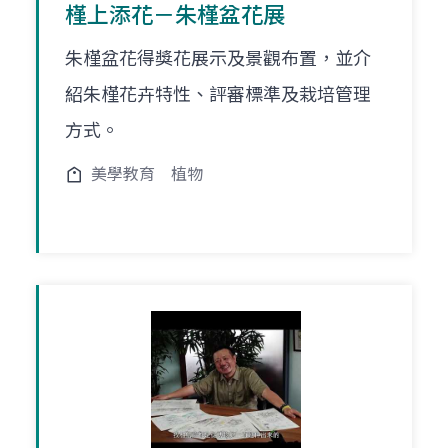
槿上添花－朱槿盆花展
朱槿盆花得獎花展示及景觀布置，並介
紹朱槿花卉特性、評審標準及栽培管理
方式。
美學教育
植物