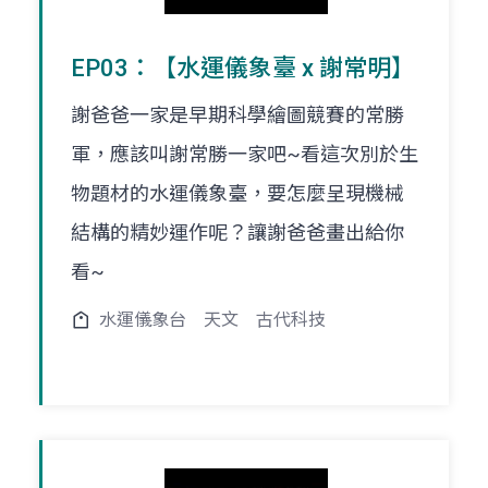
EP03：【水運儀象臺 x 謝常明】
謝爸爸一家是早期科學繪圖競賽的常勝
軍，應該叫謝常勝一家吧~看這次別於生
物題材的水運儀象臺，要怎麼呈現機械
結構的精妙運作呢？讓謝爸爸畫出給你
看~
水運儀象台
天文
古代科技