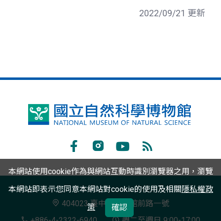
2022/09/21 更新
國
立
自
Facebook
Instagram
Youtube
RSS
然
本網站使用cookie作為與網站互動時識別瀏覽器之用，瀏覽
訂
科
本網站即表示您同意本網站對cookie的使用及相關
隱私權政
閱
學
404023 臺中市北區館前路一號
策
確認
博
+886-4-2322-6940
週二至週日 9:00-17:00