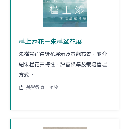
槿上添花－朱槿盆花展
朱槿盆花得獎花展示及景觀布置，並介
紹朱槿花卉特性、評審標準及栽培管理
方式。
美學教育
植物