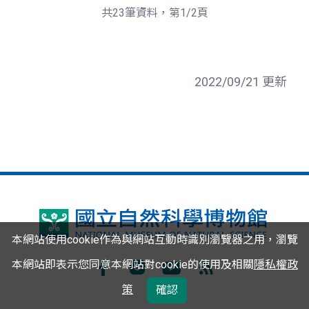
頁
一
共23筆資料，第1/2頁
頁
2022/09/21 更新
國
本網站使用cookie作為與網站互動時識別瀏覽器之用，瀏覽
立
本網站即表示您同意本網站對cookie的使用及相關
隱私權政
自
Facebook
Instagram
Youtube
RSS
策
確認
然