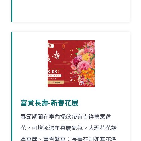
富貴長壽-新春花展
春節期間在室內擺放帶有吉祥寓意盆
花，可增添過年喜慶氣氛。大理花花語
為華麗、富貴繁華；長壽花則如其花名