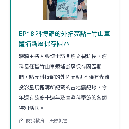
EP.18 科博館的外拓亮點—竹山車
籠埔斷層保存園區
聽聽主持人張博士訪問詹文碧科長，詹
科長任職竹山車籠埔斷層保存園區期
間，點亮科博館的外拓亮點! 不僅有光雕
投影呈現槽溝所記載的古地震記錄，今
年還有歡慶十週年及臺灣科學節的各類
特別活動。
防災教育
天然災害