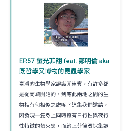
EP.57 螢光菲翔 feat. 鄭明倫 aka
既哲學又博物的昆蟲學家
臺灣的生物學家認識菲律賓，有許多都
是從蘭嶼開始的，到底此兩地之間的生
物相有何相似之處呢？這集我們邀請，
因發現一隻身上同時擁有日行性與夜行
性特徵的螢火蟲，而踏上菲律賓採集調