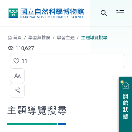
跳到中央內容區塊
全
站
首頁
學習與推廣
學習主題
主題導覽搜尋
搜
110,627
尋
11
點
選
喜
開館狀態
歡
主題導覽搜尋