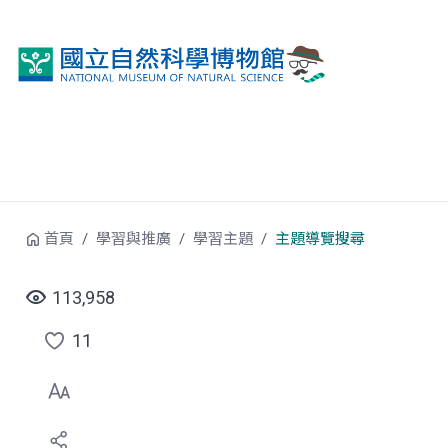
跳到中央內容區塊
首頁
學習與推廣
學習主題
主題導覽搜尋
113,958
11
點
選
喜