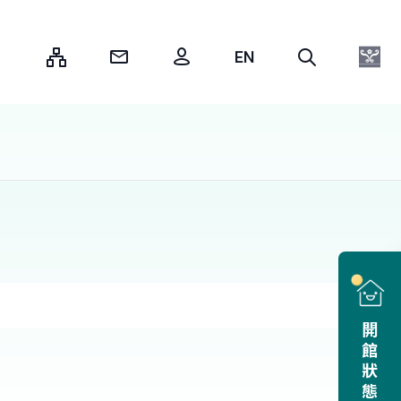
:::
開館狀態