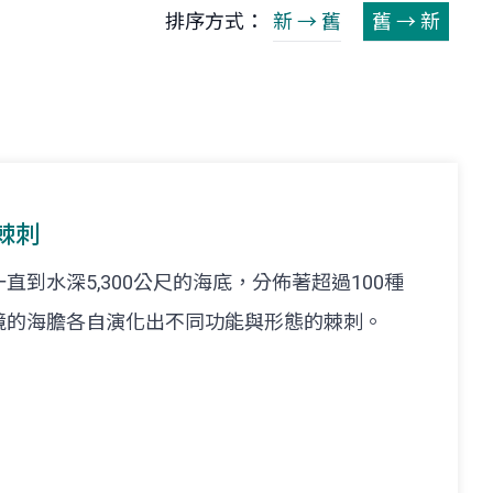
排序方式：
新 → 舊
舊 → 新
棘刺
到水深5,300公尺的海底，分佈著超過100種
境的海膽各自演化出不同功能與形態的棘刺。