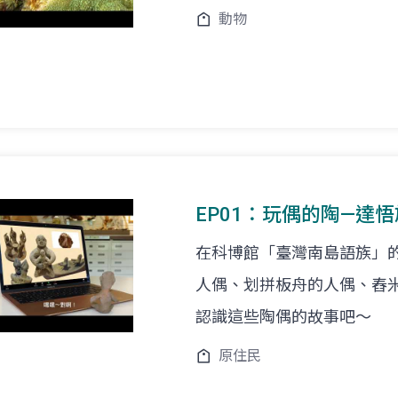
動物
EP01：玩偶的陶—達
在科博館「臺灣南島語族」
人偶、划拼板舟的人偶、舂
認識這些陶偶的故事吧～
原住民