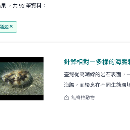
果 ，共 92 筆資料：
議題
針鋒相對－多樣的海膽
臺灣從高潮線的岩石表面，一直
海膽，而棲息在不同生態環
無脊椎動物