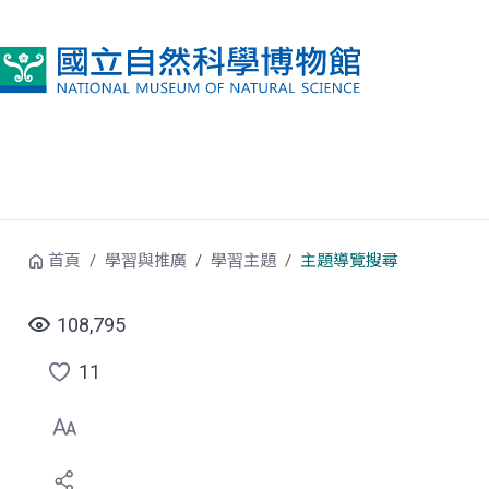
跳到中央內容區塊
首頁
學習與推廣
學習主題
主題導覽搜尋
108,795
11
點
選
喜