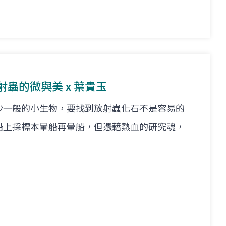
放射蟲的微與美 x 葉貴玉
沙一般的小生物，要找到放射蟲化石不是容易的
船上採標本暈船再暈船，但憑藉熱血的研究魂，