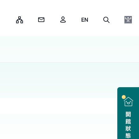
:::
開館狀態