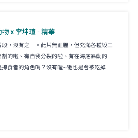
物 x 李坤瑄 - 精華
片段，沒有之一。此片無血腥，但充滿各種毀三
自割的啦、有自我分裂的啦、有在海底暴動的
是掠食者的角色嗎？沒有喔~牠也是會被吃掉