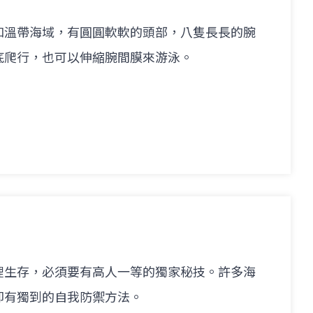
和溫帶海域，有圓圓軟軟的頭部，八隻長長的腕
底爬行，也可以伸縮腕間膜來游泳。
裡生存，必須要有高人一等的獨家秘技。許多海
卻有獨到的自我防禦方法。