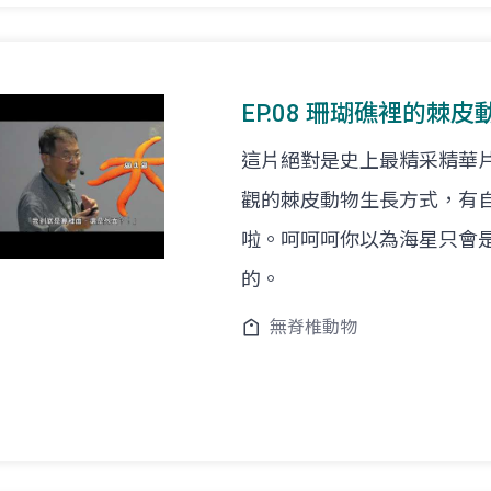
EP.08 珊瑚礁裡的棘皮動
這片絕對是史上最精采精華
觀的棘皮動物生長方式，有
啦。呵呵呵你以為海星只會
的。
無脊椎動物