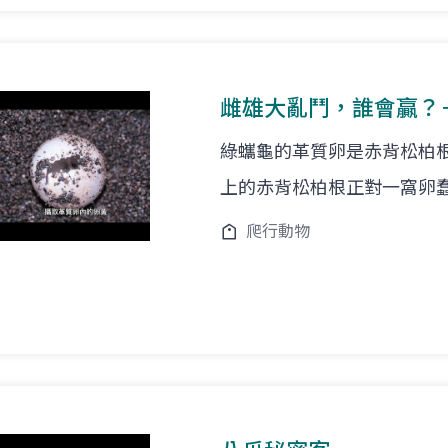
雌雄大亂鬥，誰會贏？
綠蠵龜的革質卵是赤背松柏
上的赤背松柏根正對一窩卵
爬行動物