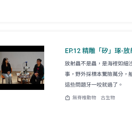
EP.12 精雕「矽」琢-
放射蟲不是蟲，是海裡如細
事，野外採標本驚險萬分，
這些問題牙一咬就過了。
無脊椎動物
古生物