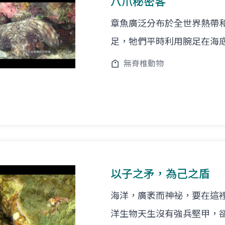
八爪秘密客
章魚廣泛分布於全世界熱帶
足，牠們平時利用腕足在海
無脊椎動物
以子之矛，為己之盾
海洋，廣袤而神祕，要在這
洋生物天生沒有強兵堅甲，