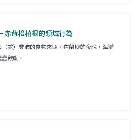
－赤背松柏根的領域行為
根（蛇）豐沛的食物來源。在蘭嶼的夜晚，海灘
蠢蠢欲動。