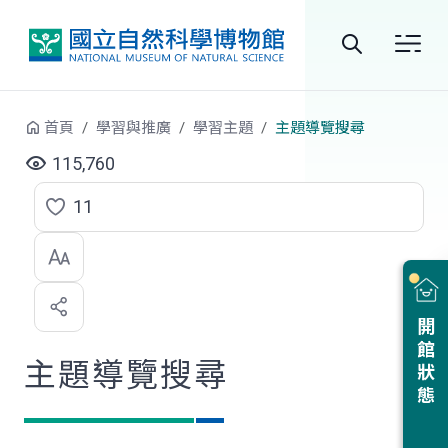
跳到中央內容區塊
全
站
首頁
學習與推廣
學習主題
主題導覽搜尋
搜
115,760
尋
11
點
選
喜
開館狀態
歡
主題導覽搜尋