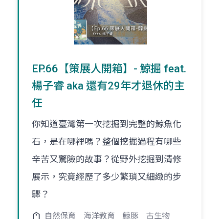
EP.66【策展人開箱】- 鯨掘 feat.
楊子睿 aka 還有29年才退休的主
任
你知道臺灣第一次挖掘到完整的鯨魚化
石，是在哪裡嗎？整個挖掘過程有哪些
辛苦又驚險的故事？從野外挖掘到清修
展示，究竟經歷了多少繁瑣又細緻的步
驟？
自然保育
海洋教育
鯨豚
古生物