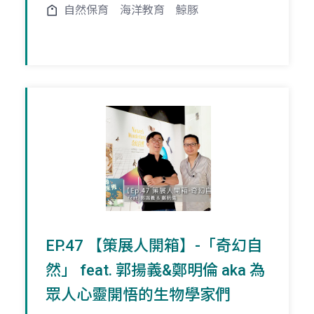
自然保育
海洋教育
鯨豚
EP.47 【策展人開箱】-「奇幻自
然」 feat. 郭揚義&鄭明倫 aka 為
眾人心靈開悟的生物學家們