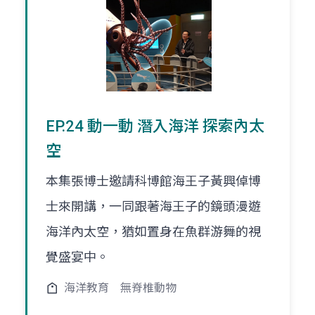
EP.24 動一動 潛入海洋 探索內太
空
本集張博士邀請科博館海王子黃興倬博
士來開講，一同跟著海王子的鏡頭漫遊
海洋內太空，猶如置身在魚群游舞的視
覺盛宴中。
海洋教育
無脊椎動物