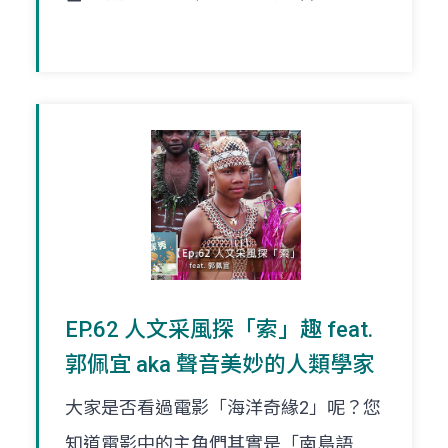
EP.62 人文采風探「索」趣 feat.
郭佩宜 aka 聲音美妙的人類學家
大家是否看過電影「海洋奇緣2」呢？您
知道電影中的主角們其實是「南島語