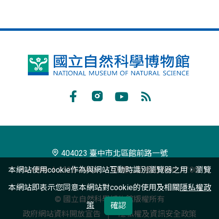
國
立
自
Facebook
Instagram
Youtube
RSS
然
訂
科
閱
學
404023 臺中市北區館前路一號
博
本網站使用cookie作為與網站互動時識別瀏覽器之用，瀏覽
+886-4-2322-6940
週二至週日 9:00-17:00
物
本網站即表示您同意本網站對cookie的使用及相關
隱私權政
© 國立自然科學博物館版權所有
館
策
確認
政府網站資料開放宣告
隱私權及資訊安全政策