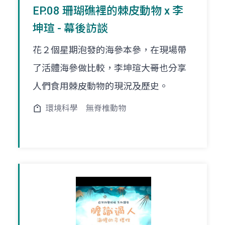
EP.08 珊瑚礁裡的棘皮動物 x 李
坤瑄 - 幕後訪談
花２個星期泡發的海參本參，在現場帶
了活體海參做比較，李坤瑄大哥也分享
人們食用棘皮動物的現況及歷史。
環境科學
無脊椎動物