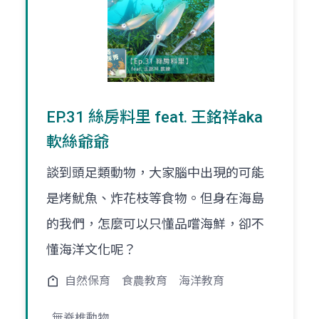
EP.31 絲房料里 feat. 王銘祥aka
軟絲爺爺
談到頭足類動物，大家腦中出現的可能
是烤魷魚、炸花枝等食物。但身在海島
的我們，怎麼可以只懂品嚐海鮮，卻不
懂海洋文化呢？
自然保育
食農教育
海洋教育
無脊椎動物