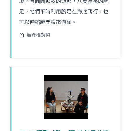
域，有圓圓軟軟的頭部，八隻長長的腕
足，牠們平時利用腕足在海底爬行，也
可以伸縮腕間膜來游泳。
無脊椎動物