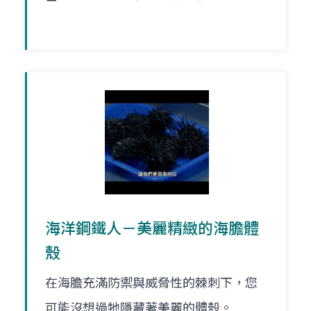
海洋鋼鐵人－美麗精緻的海膽體
殼
在海膽充滿防禦與威脅性的棘刺下，您
可能沒想過牠隱藏著美麗的體殼。