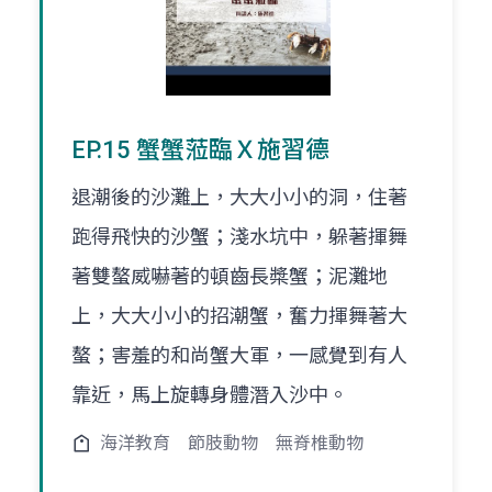
EP.15 蟹蟹蒞臨Ｘ施習德
退潮後的沙灘上，大大小小的洞，住著
跑得飛快的沙蟹；淺水坑中，躲著揮舞
著雙螯威嚇著的頓齒長槳蟹；泥灘地
上，大大小小的招潮蟹，奮力揮舞著大
螯；害羞的和尚蟹大軍，一感覺到有人
靠近，馬上旋轉身體潛入沙中。
海洋教育
節肢動物
無脊椎動物