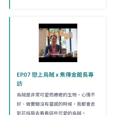
EP.07 戀上烏賊 x 焦傳金館長專
訪
烏賊是非常可愛而療癒的生物，心情不
好、做實驗沒有靈感的時候，我都會走
到花枝房去看看這些可愛的烏賊。