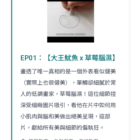
EP01：【大王魷魚 x 草莓腦濕】
畫透了唯一真相的是一個外表看似健美
（實際上也很健美），筆觸卻細膩於常
人的低調畫家，草莓腦濕！這位細節控
深受細緻圖片吸引，看他在片中如何用
小肌肉與腦和美做出絕美呈現，這部
片，獻給所有美與細節的偏執狂。