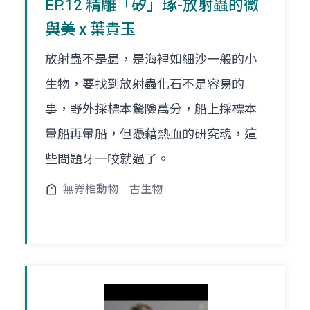
EP.12 精雕「矽」琢-放射蟲的微
與美 x 葉貴玉
放射蟲不是蟲，是海裡如細沙一般的小
生物，要找到放射蟲化石不是容易的
事，野外採標本驚險萬分，船上採標本
暈船再暈船，但憑藉熱血的研究魂，這
些問題牙一咬就過了。
無脊椎動物
古生物