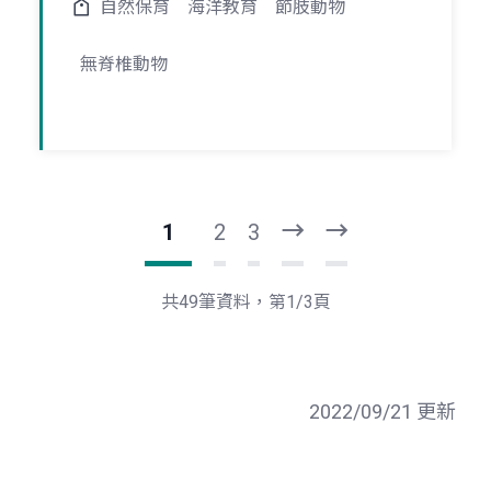
自然保育
海洋教育
節肢動物
無脊椎動物
1
2
3
下
最
一
後
頁
一
共49筆資料，第1/3頁
頁
2022/09/21 更新