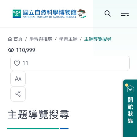
跳到中央內容區塊
全
站
首頁
學習與推廣
學習主題
主題導覽搜尋
搜
110,999
尋
11
點
選
喜
開館狀態
歡
主題導覽搜尋