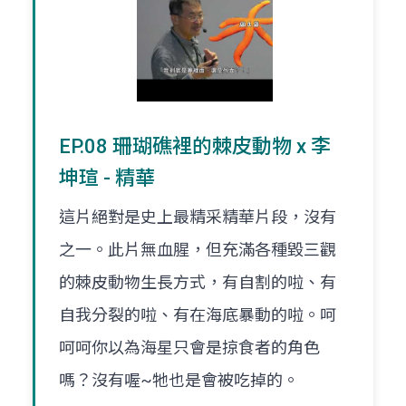
EP.08 珊瑚礁裡的棘皮動物 x 李
坤瑄 - 精華
這片絕對是史上最精采精華片段，沒有
之一。此片無血腥，但充滿各種毀三觀
的棘皮動物生長方式，有自割的啦、有
自我分裂的啦、有在海底暴動的啦。呵
呵呵你以為海星只會是掠食者的角色
嗎？沒有喔~牠也是會被吃掉的。