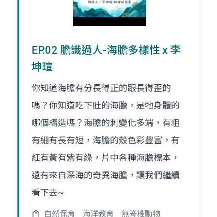
EP.02 膽識過人-海膽多樣性 x 李
坤瑄
你知道海膽有分長得正的跟長得歪的
嗎？你知道吃下肚的海膽，是牠身體的
哪個構造嗎？海膽的刺變化多端，有粗
有細有長有短，海膽的殼色彩豐富，有
紅有黃有紫有綠，片中各種海膽標本，
還有來自深海的奇異海膽，讓我們繼續
看下去~
自然保育
海洋教育
無脊椎動物