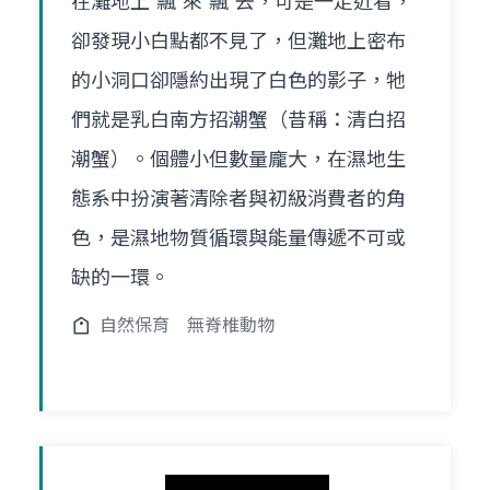
在灘地上"飄"來"飄"去，可是一走近看，
卻發現小白點都不見了，但灘地上密布
的小洞口卻隱約出現了白色的影子，牠
們就是乳白南方招潮蟹（昔稱：清白招
潮蟹）。個體小但數量龐大，在濕地生
態系中扮演著清除者與初級消費者的角
色，是濕地物質循環與能量傳遞不可或
缺的一環。
自然保育
無脊椎動物