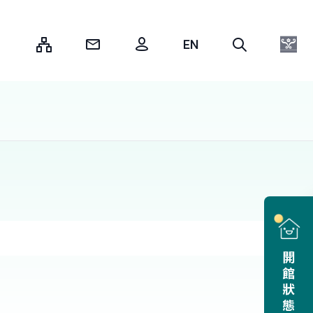
:::
開館狀態