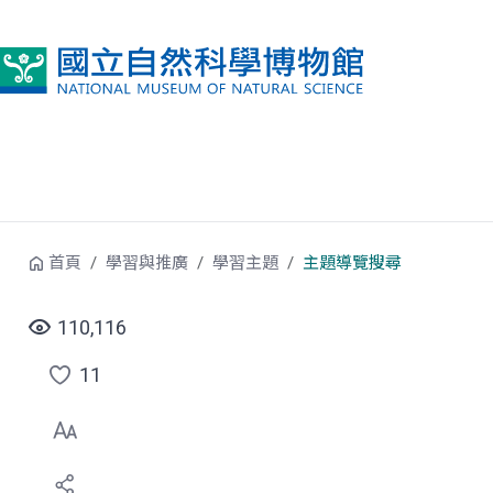
跳到中央內容區塊
首頁
學習與推廣
學習主題
主題導覽搜尋
110,116
11
點
選
喜