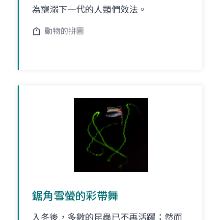
為寵溺下一代的人類們效法。
動物的拼圖
鋸角雪螢的彩帶舞
入冬後，多數的昆蟲已不再活躍；然而