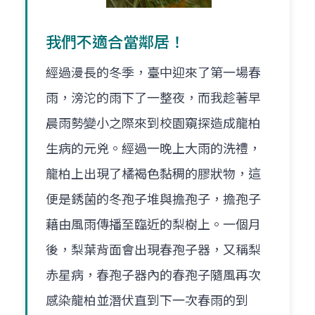
我們不適合當鄰居！
經過漫長的冬季，臺中迎來了第一場春
雨，滂沱的雨下了一整夜，而我趁著早
晨雨勢變小之際來到校園窺探造成龍柏
生病的元兇。經過一晚上大雨的洗禮，
龍柏上出現了橘褐色黏稠的膠狀物，這
便是銹菌的冬孢子堆與擔孢子，擔孢子
藉由風雨傳播至臨近的梨樹上。一個月
後，梨葉背面會出現春孢子器，又稱梨
赤星病，春孢子器內的春孢子隨風再次
感染龍柏並潛伏直到下一次春雨的到