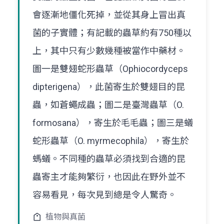
會逐漸地僵化死掉，並從其身上冒出真
菌的子實體；有記載的蟲草約有750種以
上，其中只有少數幾種被當作中藥材。
圖一是雙翅蛇形蟲草（Ophiocordyceps
dipterigena），此菌寄生於雙翅目的昆
蟲，如蒼蠅成蟲；圖二是臺灣蟲草（O.
formosana），寄生於毛毛蟲；圖三是蟻
蛇形蟲草（O. myrmecophila），寄生於
螞蟻。不同種的蟲草必須找到合適的昆
蟲寄主才能夠繁衍，也因此在野外並不
容易看見，每次見到總是令人驚奇。
植物與真菌