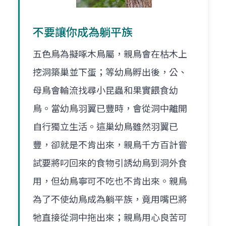
不要讓你成為躺平族
五色鳥為擬啄木鳥屬，親鳥會在枯木上
挖洞築巢並下蛋；等幼鳥孵出後，公、
母鳥會輪流找尋小昆蟲和果實餵食幼
鳥。當幼鳥羽翼已豐時，會從洞中離開
自行獨立生活。這巢幼鳥雖然羽翼已
豐，卻就是不肯出來，親鳥千方百計嘗
試要將叼回來的食物引誘幼鳥到洞外食
用，但幼鳥寧可不吃也不肯出來。親鳥
為了不使幼鳥成為躺平族，竟用嘴巴將
牠直接從洞中拖出來；親鳥用心良苦可