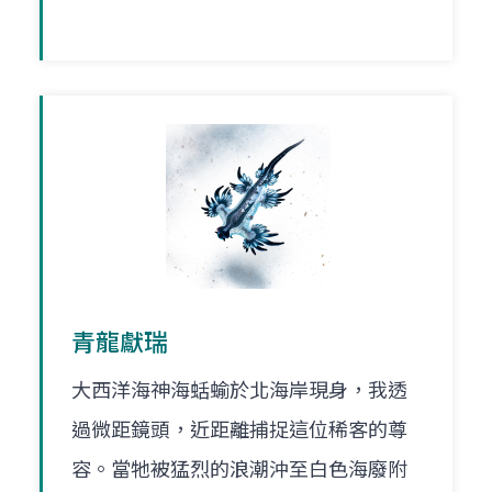
青龍獻瑞
大西洋海神海蛞蝓於北海岸現身，我透
過微距鏡頭，近距離捕捉這位稀客的尊
容。當牠被猛烈的浪潮沖至白色海廢附