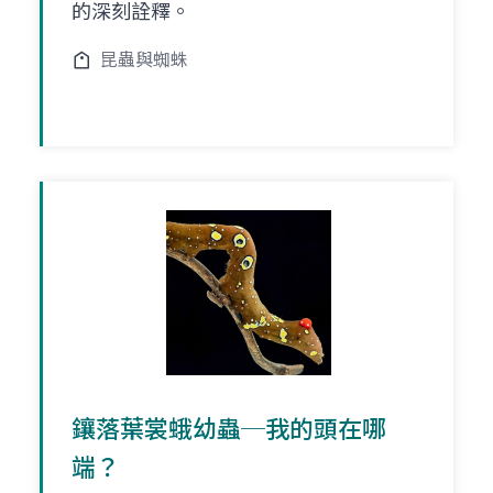
的深刻詮釋。
昆蟲與蜘蛛
鑲落葉裳蛾幼蟲─我的頭在哪
端？