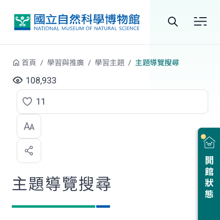
跳到中央內容區塊
全
站
首頁
學習與推廣
學習主題
主題導覽搜尋
搜
108,933
尋
11
點
選
喜
開館狀態
歡
主題導覽搜尋