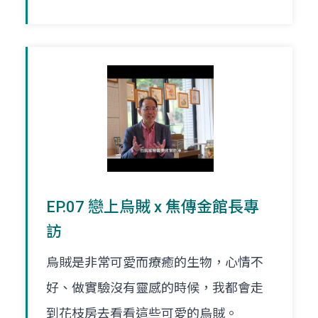
EP.07 戀上烏賊 x 焦傳金館長專
訪
烏賊是非常可愛而療癒的生物，心情不
好、做實驗沒有靈感的時候，我都會走
到花枝房去看看這些可愛的烏賊。