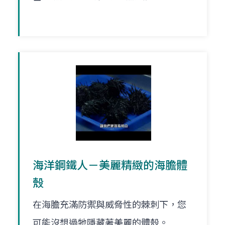
海洋鋼鐵人－美麗精緻的海膽體
殼
在海膽充滿防禦與威脅性的棘刺下，您
可能沒想過牠隱藏著美麗的體殼。