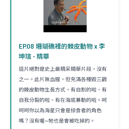
EP.08 珊瑚礁裡的棘皮動物 x 李
坤瑄 - 精華
這片絕對是史上最精采精華片段，沒有
之一。此片無血腥，但充滿各種毀三觀
的棘皮動物生長方式，有自割的啦、有
自我分裂的啦、有在海底暴動的啦。呵
呵呵你以為海星只會是掠食者的角色
嗎？沒有喔~牠也是會被吃掉的。