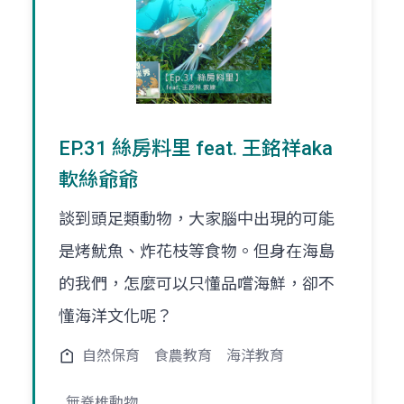
EP.31 絲房料里 feat. 王銘祥aka
軟絲爺爺
談到頭足類動物，大家腦中出現的可能
是烤魷魚、炸花枝等食物。但身在海島
的我們，怎麼可以只懂品嚐海鮮，卻不
懂海洋文化呢？
自然保育
食農教育
海洋教育
無脊椎動物