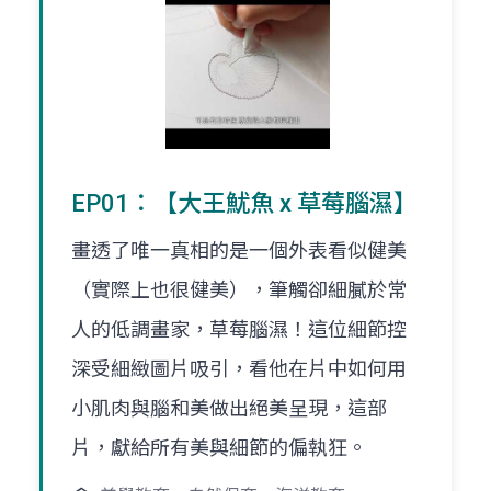
EP01：【大王魷魚 x 草莓腦濕】
畫透了唯一真相的是一個外表看似健美
（實際上也很健美），筆觸卻細膩於常
人的低調畫家，草莓腦濕！這位細節控
深受細緻圖片吸引，看他在片中如何用
小肌肉與腦和美做出絕美呈現，這部
片，獻給所有美與細節的偏執狂。