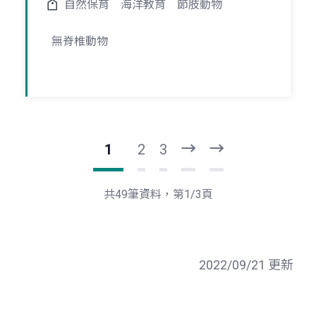
自然保育
海洋教育
節肢動物
無脊椎動物
1
2
3
下
最
一
後
頁
一
共49筆資料，第1/3頁
頁
2022/09/21 更新