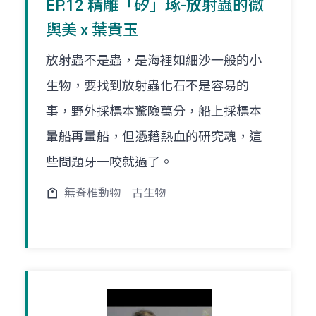
EP.12 精雕「矽」琢-放射蟲的微
與美 x 葉貴玉
放射蟲不是蟲，是海裡如細沙一般的小
生物，要找到放射蟲化石不是容易的
事，野外採標本驚險萬分，船上採標本
暈船再暈船，但憑藉熱血的研究魂，這
些問題牙一咬就過了。
無脊椎動物
古生物