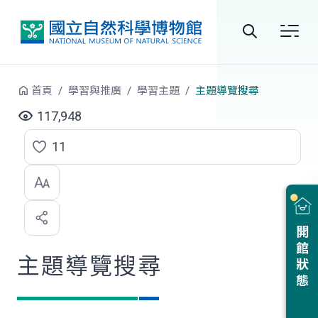
跳到中央內容區塊
全
站
首頁
學習與推廣
學習主題
主題導覽搜尋
搜
117,948
尋
11
點
選
喜
開館狀態
歡
主題導覽搜尋