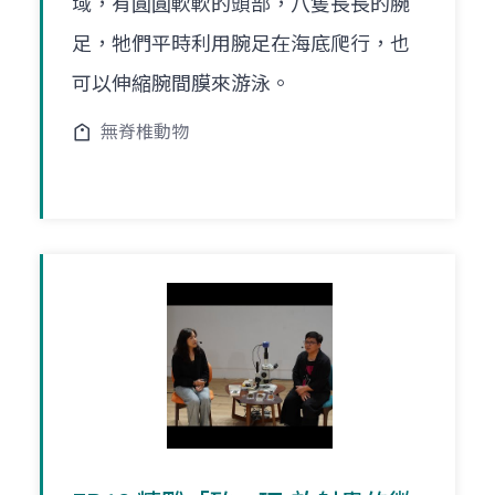
域，有圓圓軟軟的頭部，八隻長長的腕
足，牠們平時利用腕足在海底爬行，也
可以伸縮腕間膜來游泳。
無脊椎動物