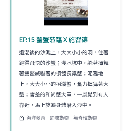
EP.15 蟹蟹蒞臨Ｘ施習德
退潮後的沙灘上，大大小小的洞，住著
跑得飛快的沙蟹；淺水坑中，躲著揮舞
著雙螯威嚇著的頓齒長槳蟹；泥灘地
上，大大小小的招潮蟹，奮力揮舞著大
螯；害羞的和尚蟹大軍，一感覺到有人
靠近，馬上旋轉身體潛入沙中。
海洋教育
節肢動物
無脊椎動物