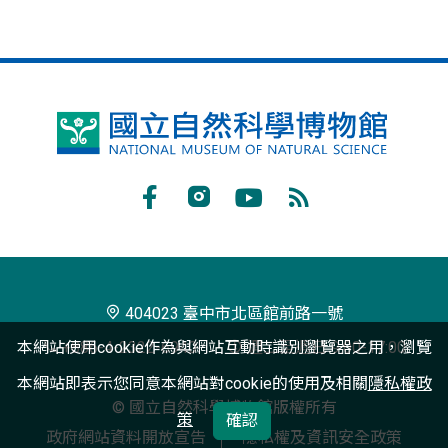
國
立
自
Facebook
Instagram
Youtube
RSS
然
訂
科
閱
學
404023 臺中市北區館前路一號
博
本網站使用cookie作為與網站互動時識別瀏覽器之用，瀏覽
+886-4-2322-6940
週二至週日 9:00-17:00
物
本網站即表示您同意本網站對cookie的使用及相關
隱私權政
© 國立自然科學博物館版權所有
館
策
確認
政府網站資料開放宣告
隱私權及資訊安全政策