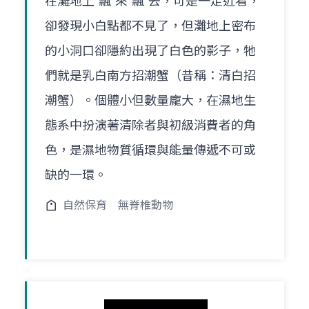
在灘地上"飄"來"飄"去，可是一走近看，
卻發現小白點都不見了，但灘地上密布
的小洞口卻隱約出現了白色的影子，牠
們就是乳白南方招潮蟹（昔稱：清白招
潮蟹）。個體小但數量龐大，在濕地生
態系中扮演著清除者與初級消費者的角
色，是濕地物質循環與能量傳遞不可或
缺的一環。
自然保育
無脊椎動物