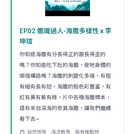
EP.02 膽識過人-海膽多樣性 x 李
坤瑄
你知道海膽有分長得正的跟長得歪的
嗎？你知道吃下肚的海膽，是牠身體的
哪個構造嗎？海膽的刺變化多端，有粗
有細有長有短，海膽的殼色彩豐富，有
紅有黃有紫有綠，片中各種海膽標本，
還有來自深海的奇異海膽，讓我們繼續
看下去~
自然保育
海洋教育
無脊椎動物