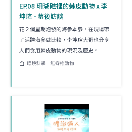
EP.08 珊瑚礁裡的棘皮動物 x 李
坤瑄 - 幕後訪談
花２個星期泡發的海參本參，在現場帶
了活體海參做比較，李坤瑄大哥也分享
人們食用棘皮動物的現況及歷史。
環境科學
無脊椎動物