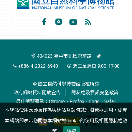
國
立
自
Facebook
Instagram
Youtube
RSS
然
訂
科
閱
學
404023 臺中市北區館前路一號
博
+886-4-2322-6940
週二至週日 9:00-17:00
物
© 國立自然科學博物館版權所有
館
政府網站資料開放宣告
隱私權及資訊安全政策
最佳瀏覽體驗：Chrome、Firefox、Edge、Safari
本網站使用cookie作為與網站互動時識別瀏覽器之用，瀏覽
本網站即表示您同意本網站對cookie的使用及相關
隱私權政
策
確認