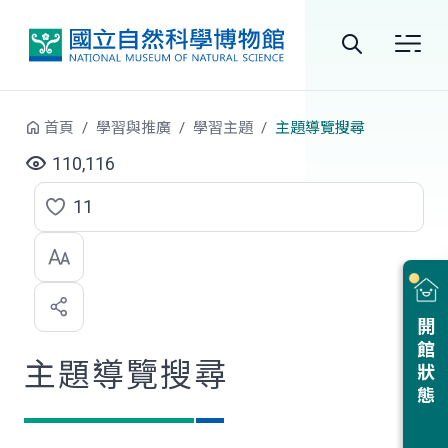
跳到中央內容區塊
全
站
首頁
學習與推廣
學習主題
主題導覽搜尋
搜
110,116
尋
11
點
選
喜
開館狀態
歡
主題導覽搜尋