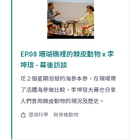
EP.08 珊瑚礁裡的棘皮動物 x 李
坤瑄 - 幕後訪談
花２個星期泡發的海參本參，在現場帶
了活體海參做比較，李坤瑄大哥也分享
人們食用棘皮動物的現況及歷史。
環境科學
無脊椎動物