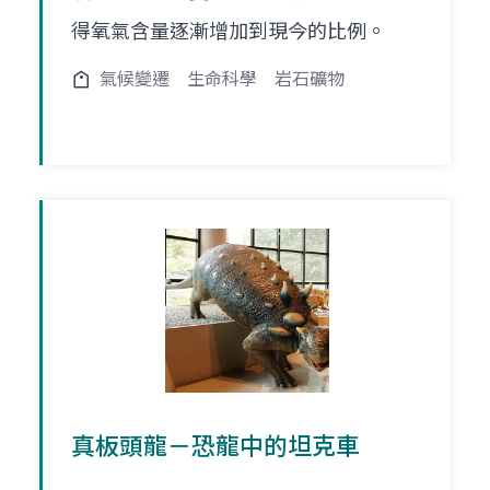
得氧氣含量逐漸增加到現今的比例。
氣候變遷
生命科學
岩石礦物
真板頭龍－恐龍中的坦克車