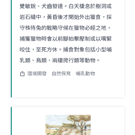
覺敏銳、犬齒發達。白天棲息於樹洞或
岩石縫中，黃昏後才開始外出獵食，採
守株待兔的戰略守候在獵物必經之地，
捕獲獵物時會以前腳拍擊壓制或以嘴緊
咬住，至死方休。捕食對象包括小型哺
乳類、鳥類、兩棲爬行類等動物。
環境開發
自然保育
哺乳動物