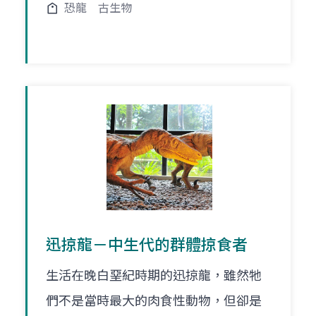
恐龍
古生物
迅掠龍－中生代的群體掠食者
生活在晚白堊紀時期的迅掠龍，雖然牠
們不是當時最大的肉食性動物，但卻是