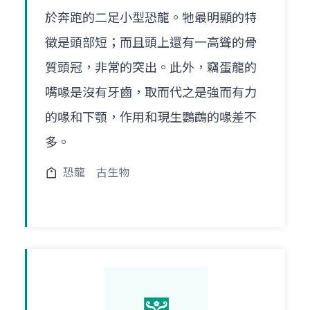
於奔跑的二足小型恐龍。牠最明顯的特
徵是頭部短；而且頭上還有一高聳的骨
質頭冠，非常的突出。此外，竊蛋龍的
嘴喙是沒有牙齒，取而代之是強而有力
的喙和下顎，作用和現生鸚鵡的喙差不
多。
恐龍
古生物