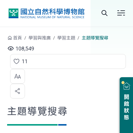
跳到中央內容區塊
全
站
首頁
學習與推廣
學習主題
主題導覽搜尋
搜
108,549
尋
11
點
選
喜
開館狀態
歡
主題導覽搜尋