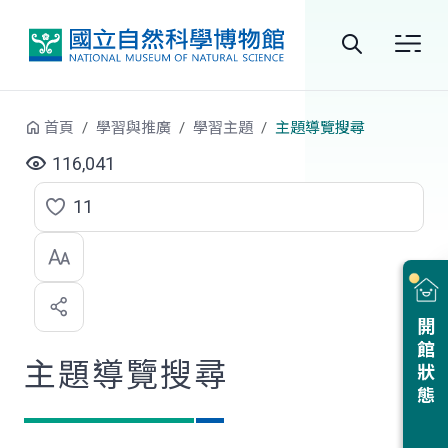
跳到中央內容區塊
全
站
首頁
學習與推廣
學習主題
主題導覽搜尋
搜
116,041
尋
11
點
選
喜
開館狀態
歡
主題導覽搜尋