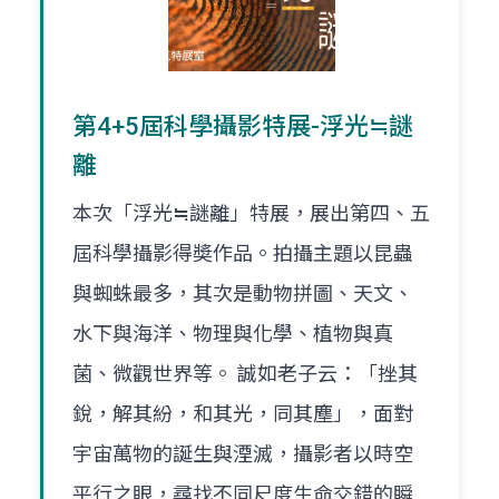
第4+5屆科學攝影特展-浮光≒謎
離
本次「浮光≒謎離」特展，展出第四、五
屆科學攝影得奬作品。拍攝主題以昆蟲
與蜘蛛最多，其次是動物拼圖、天文、
水下與海洋、物理與化學、植物與真
菌、微觀世界等。 誠如老子云：「挫其
銳，解其紛，和其光，同其塵」，面對
宇宙萬物的誕生與湮滅，攝影者以時空
平行之眼，尋找不同尺度生命交錯的瞬