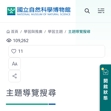
跳到中央內容區塊
全
站
首頁
學習與推廣
學習主題
主題導覽搜尋
搜
109,262
尋
11
點
選
喜
開館狀態
歡
主題導覽搜尋