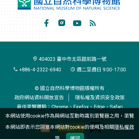
國
立
自
Facebook
Instagram
Youtube
RSS
然
訂
科
閱
學
404023 臺中市北區館前路一號
博
+886-4-2322-6940
週二至週日 9:00-17:00
物
© 國立自然科學博物館版權所有
館
政府網站資料開放宣告
隱私權及資訊安全政策
最佳瀏覽體驗：Chrome、Firefox、Edge、Safari
本網站使用cookie作為與網站互動時識別瀏覽器之用，瀏覽
本網站即表示您同意本網站對cookie的使用及相關
隱私權政
策
確認