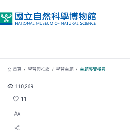
跳到中央內容區塊
首頁
學習與推廣
學習主題
主題導覽搜尋
110,269
11
點
選
喜