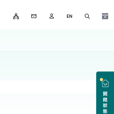
:::
開館狀態