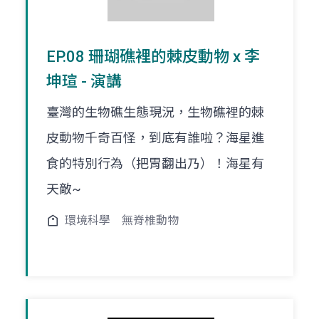
EP.08 珊瑚礁裡的棘皮動物 x 李
坤瑄 - 演講
臺灣的生物礁生態現況，生物礁裡的棘
皮動物千奇百怪，到底有誰啦？海星進
食的特別行為（把胃翻出乃）！海星有
天敵~
環境科學
無脊椎動物