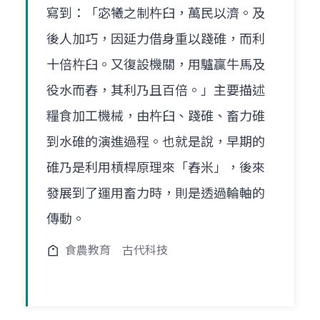
寫到：「宓犧之制杵臼，萬民以濟。及
後人加巧，因延力借身重以踐碓，而利
十倍杵臼。又復設機關，用驢贏牛馬及
役水而舂，其利乃且百倍。」主要描述
糧食加工機械，由杵臼、踐碓、畜力碓
到水碓的演進過程。也就是說，早期的
碓乃是利用槓桿原理來「舂米」，後來
發展到了運用畜力時，則是透過輪軸的
傳動。
食農教育
古代科技