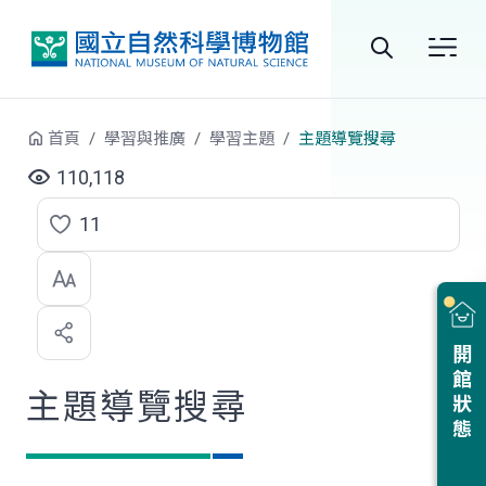
跳到中央內容區塊
全
站
首頁
學習與推廣
學習主題
主題導覽搜尋
搜
110,118
尋
11
點
選
喜
開館狀態
歡
主題導覽搜尋