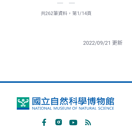
一
後
頁
一
共262筆資料，第1/14頁
頁
2022/09/21 更新
國
立
自