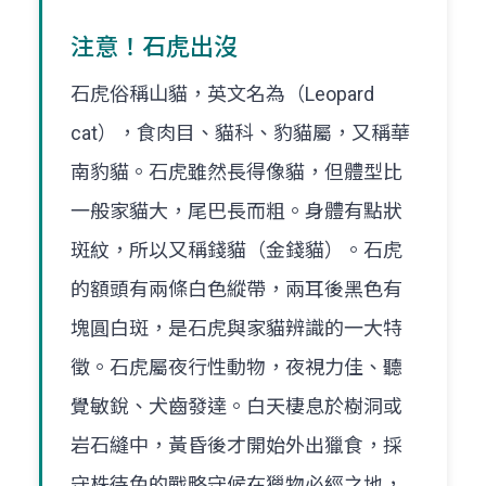
注意！石虎出沒
石虎俗稱山貓，英文名為（Leopard
cat），食肉目、貓科、豹貓屬，又稱華
南豹貓。石虎雖然長得像貓，但體型比
一般家貓大，尾巴長而粗。身體有點狀
斑紋，所以又稱錢貓（金錢貓）。石虎
的額頭有兩條白色縱帶，兩耳後黑色有
塊圓白斑，是石虎與家貓辨識的一大特
徵。石虎屬夜行性動物，夜視力佳、聽
覺敏銳、犬齒發達。白天棲息於樹洞或
岩石縫中，黃昏後才開始外出獵食，採
守株待兔的戰略守候在獵物必經之地，