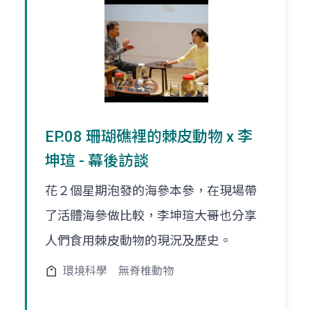
EP.08 珊瑚礁裡的棘皮動物 x 李
坤瑄 - 幕後訪談
花２個星期泡發的海參本參，在現場帶
了活體海參做比較，李坤瑄大哥也分享
人們食用棘皮動物的現況及歷史。
環境科學
無脊椎動物