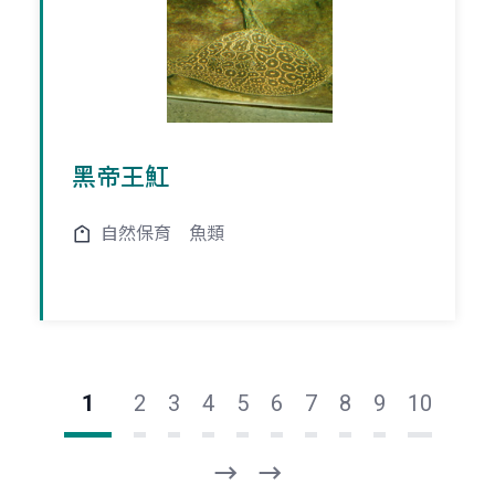
黑帝王魟
自然保育
魚類
1
2
3
4
5
6
7
8
9
10
下
最