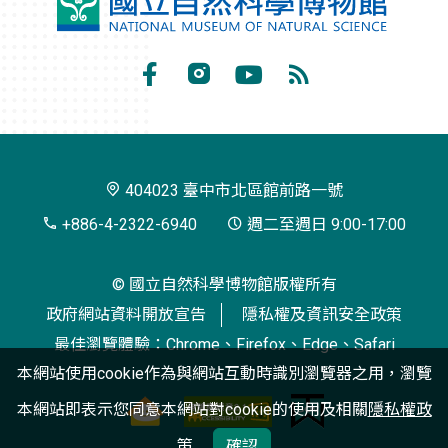
國
立
自
Facebook
Instagram
Youtube
RSS
然
訂
科
閱
學
404023 臺中市北區館前路一號
博
+886-4-2322-6940
週二至週日 9:00-17:00
物
© 國立自然科學博物館版權所有
館
政府網站資料開放宣告
隱私權及資訊安全政策
最佳瀏覽體驗：Chrome、Firefox、Edge、Safari
本網站使用cookie作為與網站互動時識別瀏覽器之用，瀏覽
本網站即表示您同意本網站對cookie的使用及相關
隱私權政
策
確認