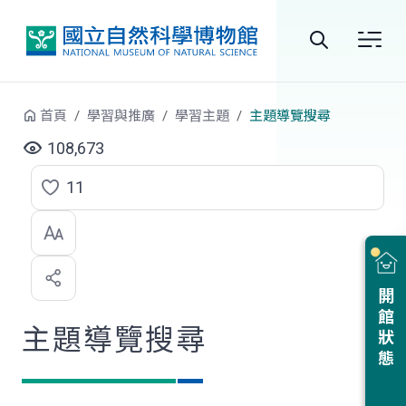
跳到中央內容區塊
全
站
首頁
學習與推廣
學習主題
主題導覽搜尋
搜
108,673
尋
11
點
選
喜
開館狀態
歡
主題導覽搜尋