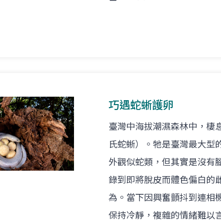
巧遇蛇蜥護卵
臺灣中海拔潮濕森林中，棲
氏蛇蜥）。牠是臺灣最大型
外觀似蛇類，但其實是沒有
錄到即將脫皮而體色偏白的
為。當下因興奮顫抖到連相
保持冷靜，複雜的情緒難以