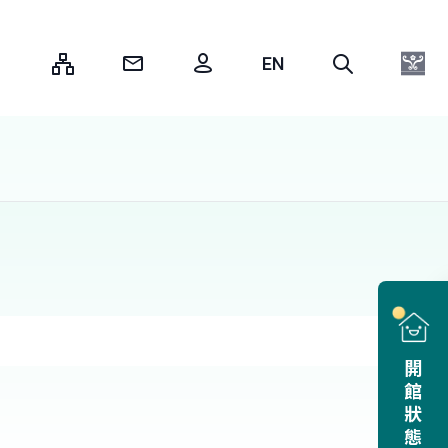
:::
開館狀態