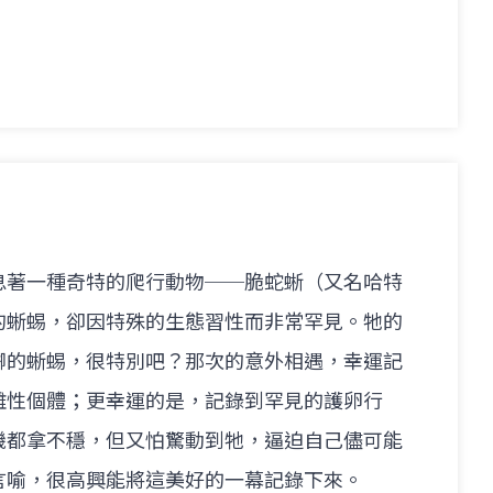
息著一種奇特的爬行動物──脆蛇蜥（又名哈特
的蜥蜴，卻因特殊的生態習性而非常罕見。牠的
腳的蜥蜴，很特別吧？那次的意外相遇，幸運記
雌性個體；更幸運的是，記錄到罕見的護卵行
機都拿不穩，但又怕驚動到牠，逼迫自己儘可能
言喻，很高興能將這美好的一幕記錄下來。