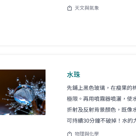
天文與氣象
水珠
先鋪上黑色玻璃，在瘦果的
極限。再用噴霧器噴灑，使
折射及反射背景顏色，既像
可持續30分鐘不破掉！水的
物理與化學