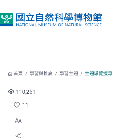
跳到中央內容區塊
首頁
學習與推廣
學習主題
主題導覽搜尋
110,251
11
點
選
喜