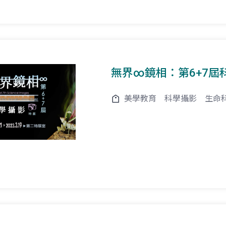
無界∞鏡相：第6+7屆
美學教育
科學攝影
生命