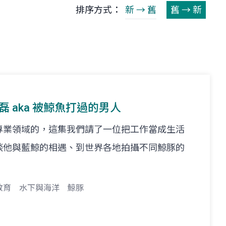
排序方式：
新 → 舊
舊 → 新
. 金磊 aka 被鯨魚打過的男人
專業領域的，這集我們請了一位把工作當成生活
談他與藍鯨的相遇、到世界各地拍攝不同鯨豚的
教育
水下與海洋
鯨豚