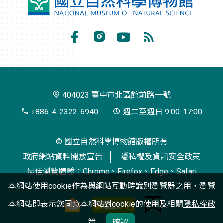
國
立
自
Facebook
Instagram
Youtube
RSS
然
訂
科
閱
學
404023 臺中市北區館前路一號
博
+886-4-2322-6940
週二至週日 9:00-17:00
物
© 國立自然科學博物館版權所有
館
政府網站資料開放宣告
隱私權及資訊安全政策
最佳瀏覽體驗：Chrome、Firefox、Edge、Safari
本網站使用cookie作為與網站互動時識別瀏覽器之用，瀏覽
本網站即表示您同意本網站對cookie的使用及相關
隱私權政
策
確認