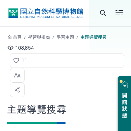
跳到中央內容區塊
全
站
首頁
學習與推廣
學習主題
主題導覽搜尋
搜
108,854
尋
11
點
選
喜
開館狀態
歡
主題導覽搜尋