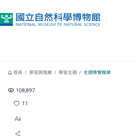
跳到中央內容區塊
首頁
學習與推廣
學習主題
主題導覽搜尋
108,897
11
點
選
喜