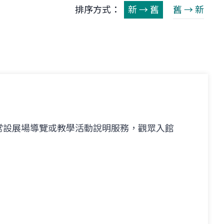
排序方式：
新 → 舊
舊 → 新
動
常設展場導覽或教學活動說明服務，觀眾入館