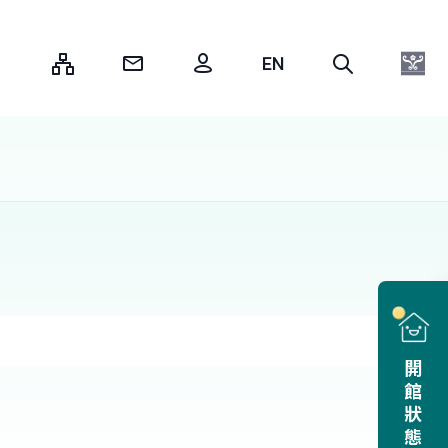
:::
開館狀態