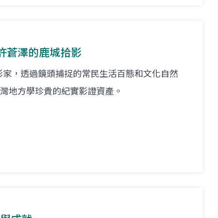
許蒼澤的鹿城拾影
影家，透過鏡頭捕捉的常民生活百態和文化自然
代臺灣地方學珍貴的紀實影證資產。