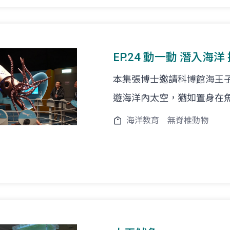
EP.24 動一動 潛入海
本集張博士邀請科博館海王
遊海洋內太空，猶如置身在
海洋教育
無脊椎動物