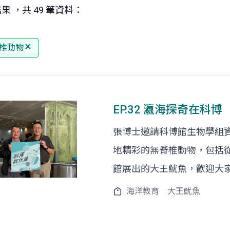
果 ，共 49 筆資料：
椎動物
EP.32 瀛海探奇在科博
張博士邀請科博館生物學組
地精彩的無脊椎動物，包括
館展出的大王魷魚，歡迎大
海洋教育
大王魷魚