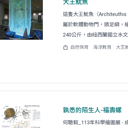
大王魷魚
這隻大王魷魚（Architeuthis 
屬於軟體動物門，頭足綱，槍
240公斤，由紐西蘭國立水
自然保育
海洋教育
大王
孰悉的陌生人-福壽螺
何聰毅_113年科學繪圖展 -