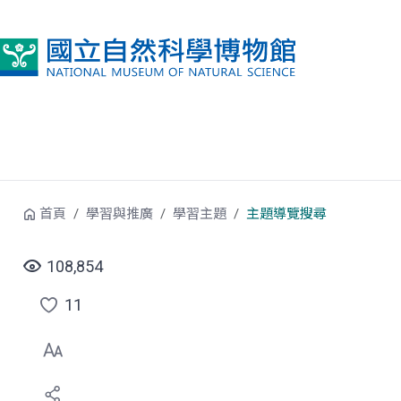
跳到中央內容區塊
首頁
學習與推廣
學習主題
主題導覽搜尋
108,854
11
點
選
喜