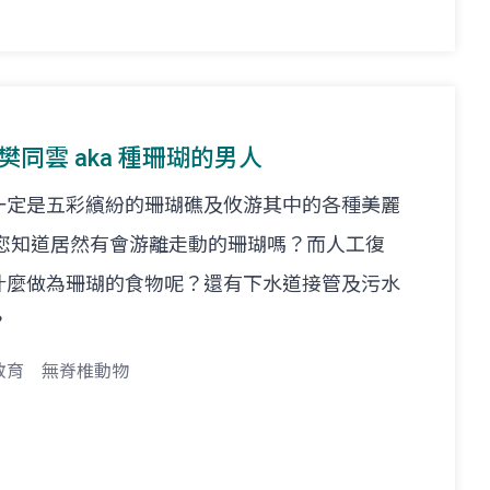
t. 樊同雲 aka 種珊瑚的男人
一定是五彩繽紛的珊瑚礁及攸游其中的各種美麗
 您知道居然有會游離走動的珊瑚嗎？而人工復
什麼做為珊瑚的食物呢？還有下水道接管及污水
？
教育
無脊椎動物