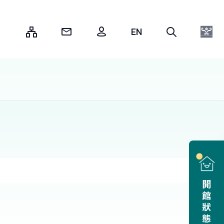
:::
開館狀態