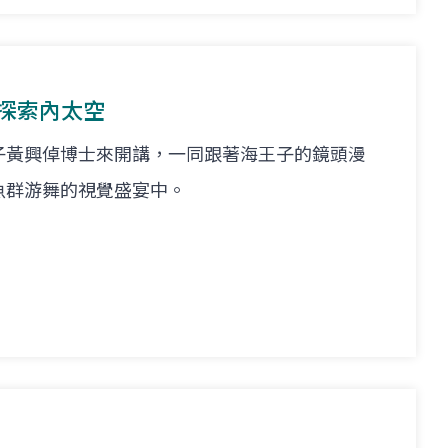
洋 探索內太空
子黃興倬博士來開講，一同跟著海王子的鏡頭漫
魚群游舞的視覺盛宴中。