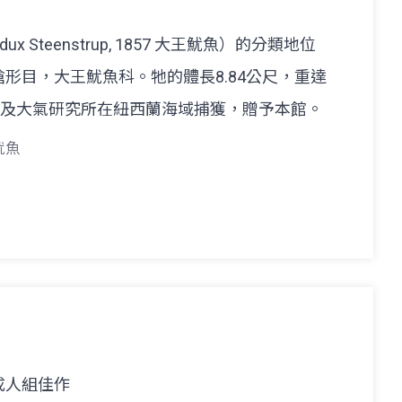
dux Steenstrup, 1857 大王魷魚）的分類地位
形目，大王魷魚科。牠的體長8.84公尺，重達
文及大氣研究所在紐西蘭海域捕獲，贈予本館。
魷魚
 成人組佳作