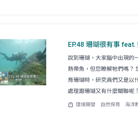
EP.48 珊瑚很有事 fea
說到珊瑚，大家腦中出現的
熱帶魚，但您瞭解牠們嗎？
育珊瑚時，研究員們又是以
處理跟珊瑚又有什麼關聯呢
環境開發
自然保育
海洋