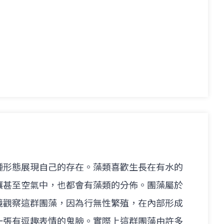
種形態展現自己的存在。藻類喜歡生長在有水的
壤甚至空氣中，也都會有藻類的分佈。團藻屬於
鏡觀察這群團藻，因為行無性繁殖，在內部形成
一張有逗趣表情的鬼臉。實際上這群團藻由許多