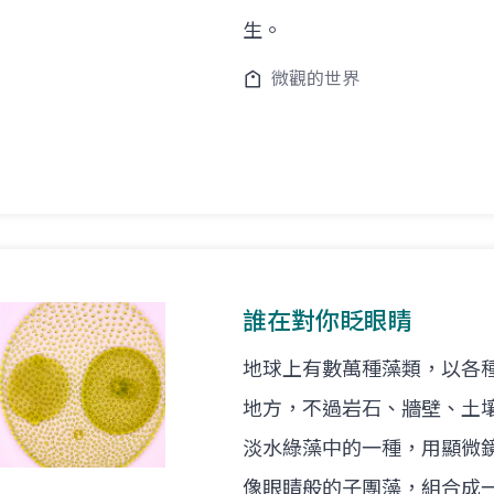
生。
微觀的世界
誰在對你眨眼睛
地球上有數萬種藻類，以各
地方，不過岩石、牆壁、土
淡水綠藻中的一種，用顯微
像眼睛般的子團藻，組合成