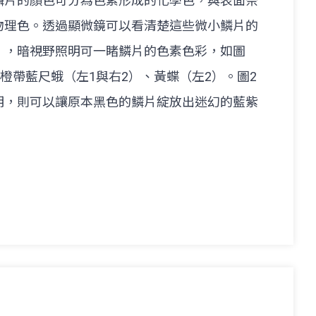
鱗片的顏色可分為色素形成的化學色，與表面奈
物理色。透過顯微鏡可以看清楚這些微小鱗片的
），暗視野照明可一睹鱗片的色素色彩，如圖
、橙帶藍尺蛾（左1與右2）、黃蝶（左2）。圖2
明，則可以讓原本黑色的鱗片綻放出迷幻的藍紫