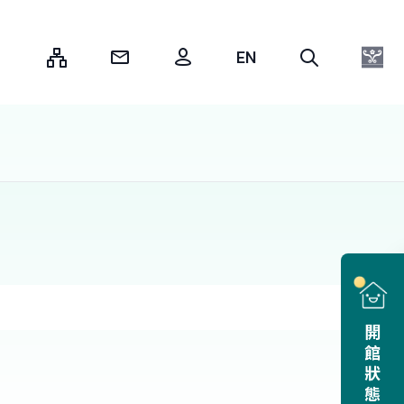
:::
開館狀態