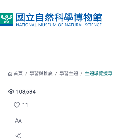
跳到中央內容區塊
首頁
學習與推廣
學習主題
主題導覽搜尋
108,684
11
點
選
喜