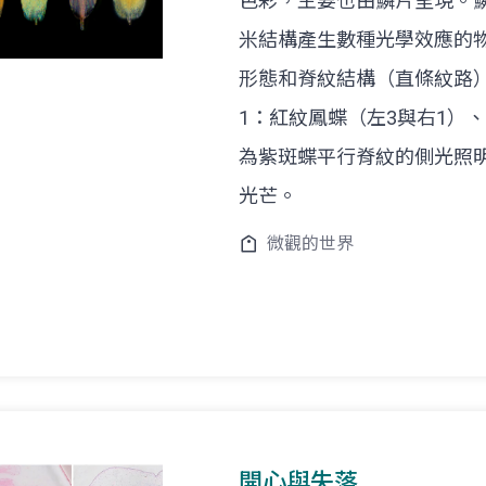
色彩，主要也由鱗片呈現。
米結構產生數種光學效應的
形態和脊紋結構（直條紋路
1：紅紋鳳蝶（左3與右1）
為紫斑蝶平行脊紋的側光照
光芒。
微觀的世界
開心與失落