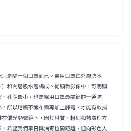
能只是隔一個口罩而已。醫用口罩由外層防水
布）和內層吸水層構成。從顯微影像中，可明顯
密、孔隙最小，也是醫用口罩最關鍵的一道防
小，所以熔噴不織布需再加上靜電，才能有效捕
維在偏光顯微鏡下，因其材質、粗細和熱處理方
彩，希望我們早日與病毒拉開距離，迎向彩色人