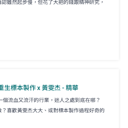
自認雖然起步慢，但花了大把的錢跟精神研究，
重生標本製作 x 黃雯杰 - 精華
 一個流血又流汗的行業，迷人之處到底在哪？
做？喜歡黃雯杰大大、或對標本製作過程好奇的