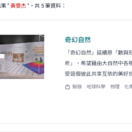
果 "
黃雯杰
"，共 5 筆資料：
奇幻自然
「奇幻自然」延續原「數與
析」，希望藉由大自然中各
受這個彼此共享互依的美好
鯨豚
地球科學
物理
化