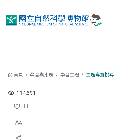
跳到中央內容區塊
首頁
學習與推廣
學習主題
主題導覽搜尋
114,691
11
點
選
喜