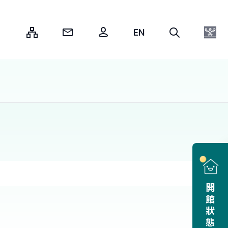
:::
開館狀態