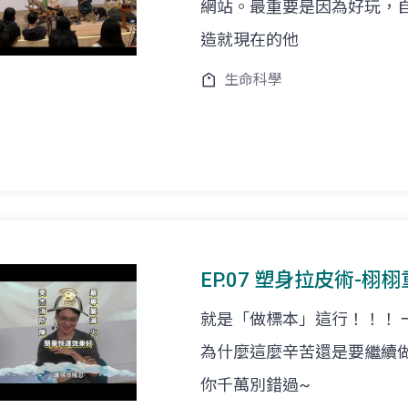
網站。最重要是因為好玩，
造就現在的他
生命科學
EP.07 塑身拉皮術-栩栩
就是「做標本」這行！！！
為什麼這麼辛苦還是要繼續
你千萬別錯過~