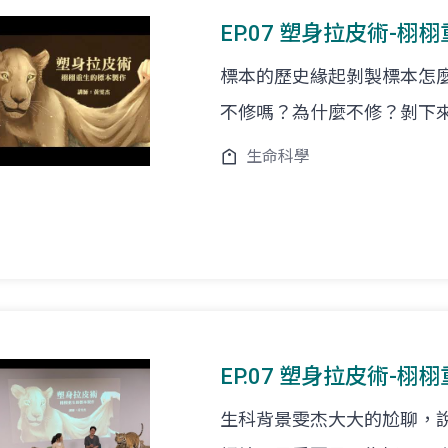
EP.07 塑身拉皮術-栩栩
標本的歷史緣起剝製標本怎
不修嗎？為什麼不修？剝下
生命科學
EP.07 塑身拉皮術-栩
生科背景雯杰大大的尬聊，