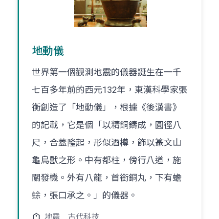
地動儀
世界第一個觀測地震的儀器誕生在一千
七百多年前的西元132年，東漢科學家張
衡創造了「地動儀」，根據《後漢書》
的記載，它是個「以精銅鑄成，圓徑八
尺，合蓋隆起，形似酒樽，飾以篆文山
龜鳥獸之形。中有都柱，傍行八道，施
關發機。外有八龍，首銜銅丸，下有蟾
蜍，張口承之。」的儀器。
地震
古代科技