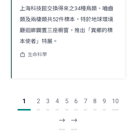
上海科技館交換得來之34種鳥類、嚙齒
類及兩棲類共52件標本，特於地球環境
廳迴廊闢置三座櫥窗，推出「異鄉的標
本使者」特展。
生命科學
1
2
3
4
5
6
7
8
9
10
下
最
一
後