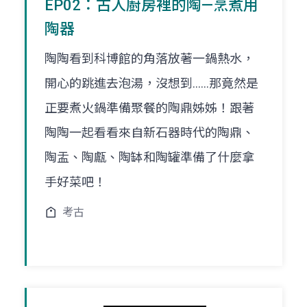
EP02：古人廚房裡的陶—烹煮用
陶器
陶陶看到科博館的角落放著一鍋熱水，
開心的跳進去泡湯，沒想到......那竟然是
正要煮火鍋準備聚餐的陶鼎姊姊！跟著
陶陶一起看看來自新石器時代的陶鼎、
陶盂、陶甗、陶缽和陶罐準備了什麼拿
手好菜吧！
考古