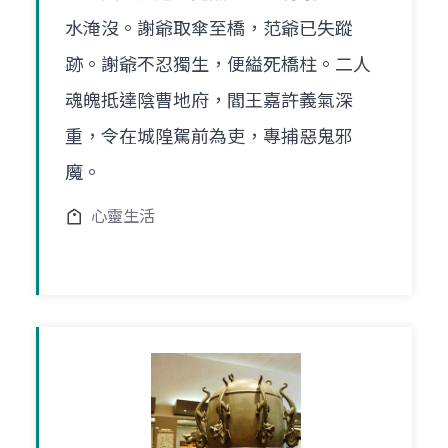
水淹沒。謝爺取傘至橋，范爺已失蹤
跡。謝爺不忍獨生，便縊死橋柱。二人
魂魄抵達陰曹地府，閻王嘉許義氣深
重，令在城隍駕前為吏，專捕惡鬼邪
魔。
心靈生活