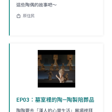
這些陶偶的故事吧～
原住民
EP03：墓室裡的陶—陶製陪葬品
陶陶要去「漢人的心靈生活」展場裡拜