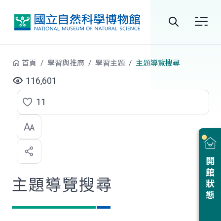
跳到中央內容區塊
全
站
首頁
學習與推廣
學習主題
主題導覽搜尋
搜
116,601
尋
11
點
選
喜
開館狀態
歡
主題導覽搜尋