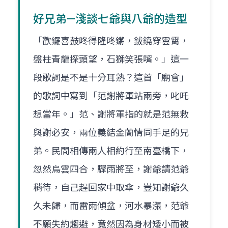
好兄弟—淺談七爺與八爺的造型
「歡鑼喜鼓咚得隆咚鏘，鈸鐃穿雲霄，
盤柱青龍探頭望，石獅笑張嘴。」這一
段歌詞是不是十分耳熟？這首「廟會」
的歌詞中寫到「范謝將軍站兩旁，叱吒
想當年。」范、謝將軍指的就是范無救
與謝必安，兩位義結金蘭情同手足的兄
弟。民間相傳兩人相約行至南臺橋下，
忽然烏雲四合，驟雨將至，謝爺請范爺
稍待，自己趕回家中取傘，豈知謝爺久
久未歸，而雷雨傾盆，河水暴漲，范爺
不願失約趨避，竟然因為身材矮小而被