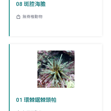
08 斑腔海膽
無脊椎動物
01 環棘鋸棘頭帕