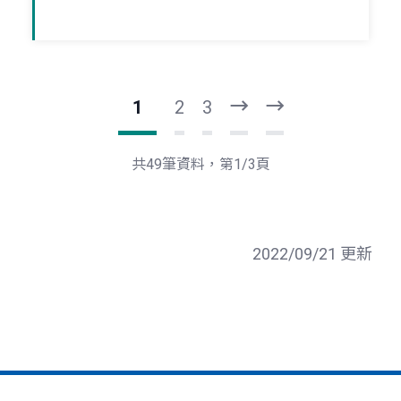
1
2
3
下
最
一
後
頁
一
共49筆資料，第1/3頁
頁
2022/09/21 更新