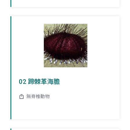
02 蹄棘革海膽
無脊椎動物