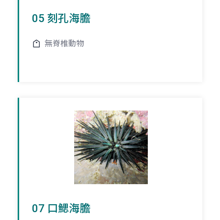
05 刻孔海膽
無脊椎動物
07 口鰓海膽