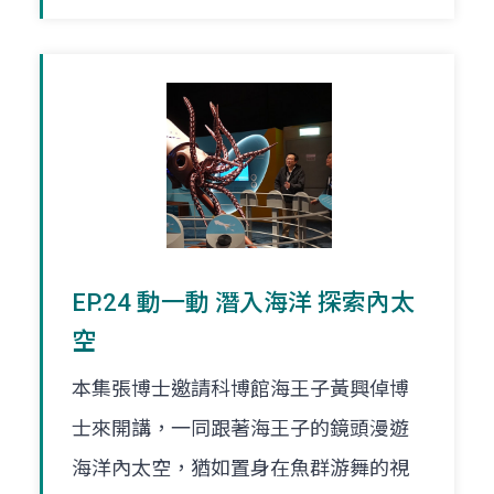
EP.24 動一動 潛入海洋 探索內太
空
本集張博士邀請科博館海王子黃興倬博
士來開講，一同跟著海王子的鏡頭漫遊
海洋內太空，猶如置身在魚群游舞的視