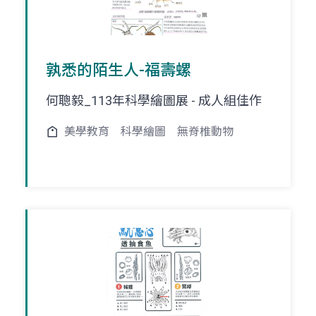
孰悉的陌生人-福壽螺
何聰毅_113年科學繪圖展 - 成人組佳作
美學教育
科學繪圖
無脊椎動物