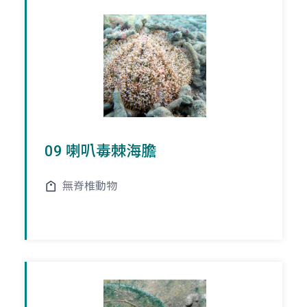
09 喇叭毒棘海膽
無脊椎動物