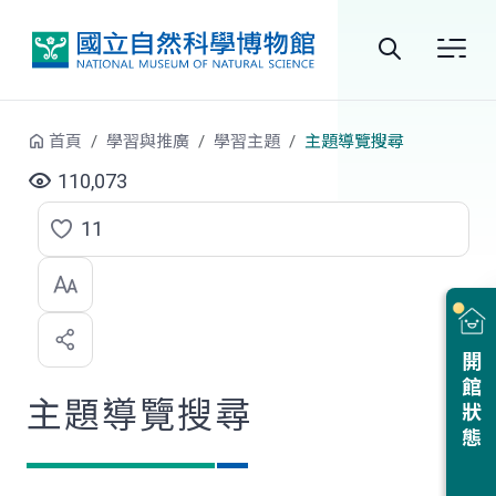
跳到中央內容區塊
全
站
首頁
學習與推廣
學習主題
主題導覽搜尋
搜
110,073
尋
11
點
選
喜
開館狀態
歡
主題導覽搜尋