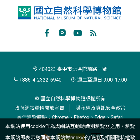
國
立
自
Facebook
Instagram
Youtube
RSS
然
訂
科
閱
學
404023 臺中市北區館前路一號
博
+886-4-2322-6940
週二至週日 9:00-17:00
物
© 國立自然科學博物館版權所有
館
政府網站資料開放宣告
隱私權及資訊安全政策
最佳瀏覽體驗：Chrome、Firefox、Edge、Safari
本網站使用cookie作為與網站互動時識別瀏覽器之用，瀏覽
本網站即表示您同意本網站對cookie的使用及相關
隱私權政