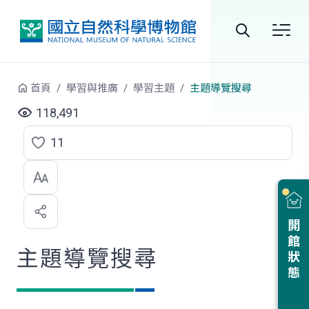
跳到中央內容區塊
全
站
首頁
學習與推廣
學習主題
主題導覽搜尋
搜
118,491
尋
11
點
選
喜
開館狀態
歡
主題導覽搜尋