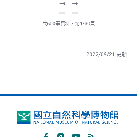
下
最
一
後
頁
一
共600筆資料，第1/30頁
頁
2022/09/21 更新
國
立