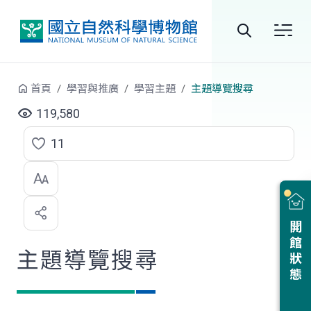
跳到中央內容區塊
全
站
首頁
學習與推廣
學習主題
主題導覽搜尋
搜
119,580
尋
11
點
選
喜
開館狀態
歡
主題導覽搜尋