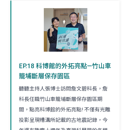
EP.18 科博館的外拓亮點—竹山車
籠埔斷層保存園區
聽聽主持人張博士訪問詹文碧科長，詹
科長任職竹山車籠埔斷層保存園區期
間，點亮科博館的外拓亮點! 不僅有光雕
投影呈現槽溝所記載的古地震記錄，今