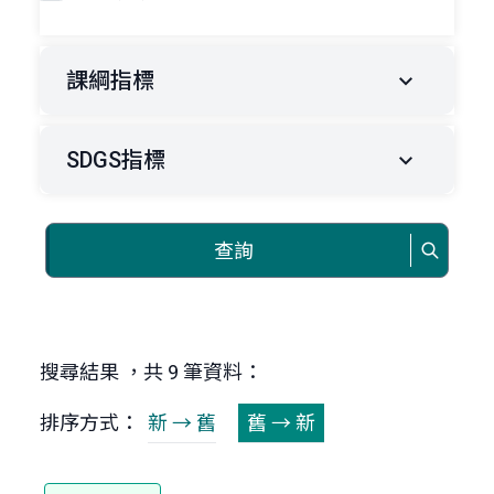
課綱指標
SDGS指標
查詢
搜尋結果 ，共 9 筆資料：
排序方式：
新 → 舊
舊 → 新