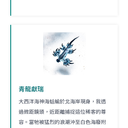
青龍獻瑞
大西洋海神海蛞蝓於北海岸現身，我透
過微距鏡頭，近距離捕捉這位稀客的尊
容。當牠被猛烈的浪潮沖至白色海廢附