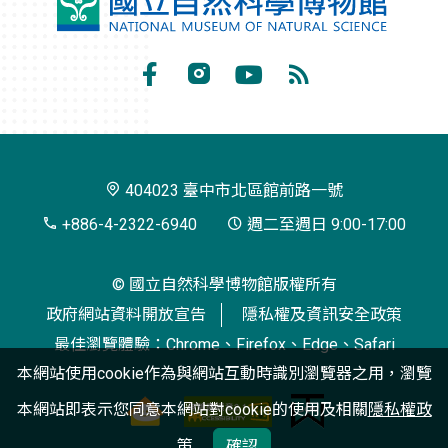
國
立
自
Facebook
Instagram
Youtube
RSS
然
訂
科
閱
學
404023 臺中市北區館前路一號
博
+886-4-2322-6940
週二至週日 9:00-17:00
物
© 國立自然科學博物館版權所有
館
政府網站資料開放宣告
隱私權及資訊安全政策
最佳瀏覽體驗：Chrome、Firefox、Edge、Safari
本網站使用cookie作為與網站互動時識別瀏覽器之用，瀏覽
本網站即表示您同意本網站對cookie的使用及相關
隱私權政
策
確認