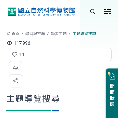
跳到中央內容區塊
全
站
首頁
學習與推廣
學習主題
主題導覽搜尋
搜
117,996
尋
11
點
選
喜
開館狀態
歡
主題導覽搜尋