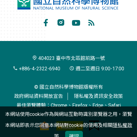
國
立
自
Facebook
Instagram
Youtube
RSS
然
訂
科
閱
學
404023 臺中市北區館前路一號
博
+886-4-2322-6940
週二至週日 9:00-17:00
物
© 國立自然科學博物館版權所有
館
政府網站資料開放宣告
隱私權及資訊安全政策
最佳瀏覽體驗：Chrome、Firefox、Edge、Safari
本網站使用cookie作為與網站互動時識別瀏覽器之用，瀏覽
本網站即表示您同意本網站對cookie的使用及相關
隱私權政
策
確認