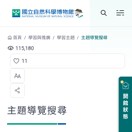
跳到中央內容區塊
全
站
首頁
學習與推廣
學習主題
主題導覽搜尋
搜
115,180
尋
11
點
選
喜
開館狀態
歡
主題導覽搜尋