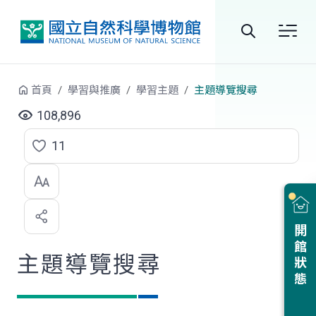
跳到中央內容區塊
全
站
首頁
學習與推廣
學習主題
主題導覽搜尋
搜
108,896
尋
11
點
選
喜
開館狀態
歡
主題導覽搜尋