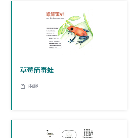
草莓箭毒蛙
兩爬