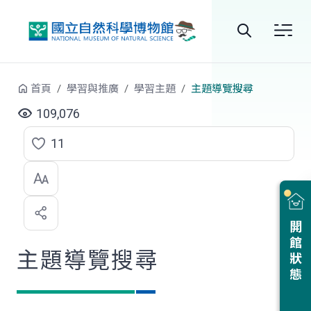
跳到中央內容區塊
全
站
首頁
學習與推廣
學習主題
主題導覽搜尋
搜
109,076
尋
11
點
選
喜
開館狀態
歡
主題導覽搜尋