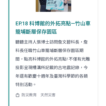
EP.18 科博館的外拓亮點—竹山車
籠埔斷層保存園區
聽聽主持人張博士訪問詹文碧科長，詹
科長任職竹山車籠埔斷層保存園區期
間，點亮科博館的外拓亮點! 不僅有光雕
投影呈現槽溝所記載的古地震記錄，今
年還有歡慶十週年及臺灣科學節的各類
特別活動。
防災教育
天然災害