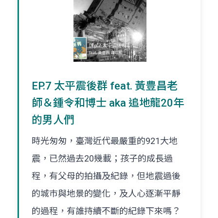
EP.7 太平震後群 feat. 黃豊昌老
師＆鍾令和博士 aka 追地龍20年
的男人們
時光匆匆，臺灣近代最嚴重的921大地
震，已然過去20幾載；孩子的成長過
程，有父母的拍攝及紀錄，但地震過後
的城巿與地景的變化，及人心逐漸平靜
的過程，有誰持續不斷的紀錄下來嗎？