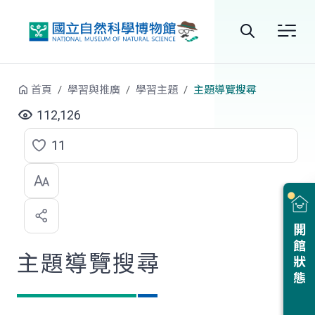
跳到中央內容區塊
全
站
首頁
學習與推廣
學習主題
主題導覽搜尋
搜
112,126
尋
11
點
選
喜
開館狀態
歡
主題導覽搜尋