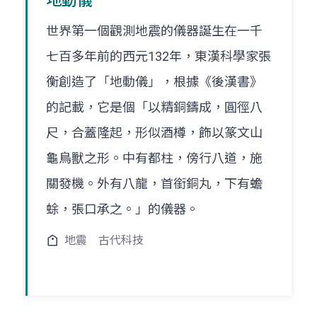
地動儀
世界第一個觀測地震的儀器誕生在一千
七百多年前的西元132年，東漢科學家張
衡創造了「地動儀」，根據《後漢書》
的記載，它是個「以精銅鑄成，圓徑八
尺，合蓋隆起，形似酒樽，飾以篆文山
龜鳥獸之形。中有都柱，傍行八道，施
關發機。外有八龍，首銜銅丸，下有蟾
蜍，張口承之。」的儀器。
地震
古代科技