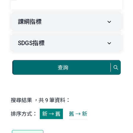
課綱指標
SDGS指標
查詢
搜尋結果 ，共 9 筆資料：
排序方式：
新 → 舊
舊 → 新