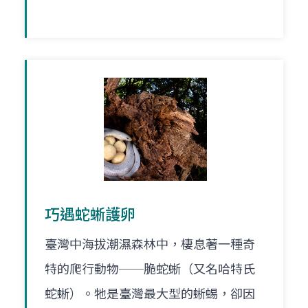
巧遇蛇蜥護卵
臺灣中海拔潮濕森林中，棲息著一種奇
特的爬行動物──脆蛇蜥（又名哈特氏
蛇蜥）。牠是臺灣最大型的蜥蜴，卻因