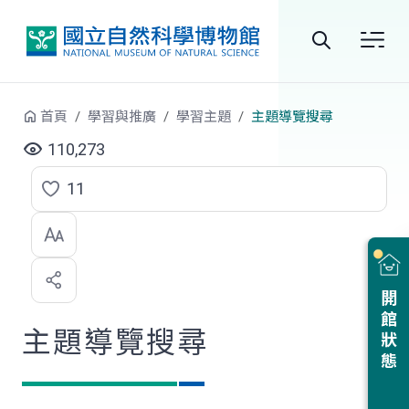
跳到中央內容區塊
全
站
首頁
學習與推廣
學習主題
主題導覽搜尋
搜
110,273
尋
11
點
選
喜
開館狀態
歡
主題導覽搜尋