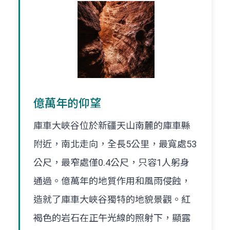
億萬年的仰望
庫車大峽谷位於新疆天山南麓的庫車縣
附近，南北走向，全長5公里，最寬處53
公尺，最窄處僅0.4公尺，只容1人躬身
通過。億萬年的地質作用和風雨侵蝕，
造就了庫車大峽谷獨特的地貌景觀。紅
褐色的岩石在正午光線的照射下，顯露