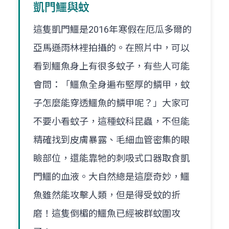
凱門鱷與蚊
這隻凱門鱷是2016年寒假在厄瓜多爾的
亞馬遜雨林裡拍攝的。在照片中，可以
看到鱷魚身上有很多蚊子，有些人可能
會問：「鱷魚全身遍布堅厚的鱗甲，蚊
子怎麼能穿透鱷魚的鱗甲呢？」大家可
不要小看蚊子，這種蚊科昆蟲，不但能
精確找到皮膚暴露、毛細血管密集的眼
瞼部位，還能靠牠的刺吸式口器取食凱
門鱷的血液。大自然總是這麼奇妙，鱷
魚雖然能攻擊人類，但是得受蚊的折
磨！這隻倒楣的鱷魚已經被群蚊圍攻