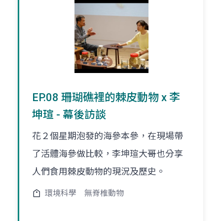
EP.08 珊瑚礁裡的棘皮動物 x 李
坤瑄 - 幕後訪談
花２個星期泡發的海參本參，在現場帶
了活體海參做比較，李坤瑄大哥也分享
人們食用棘皮動物的現況及歷史。
環境科學
無脊椎動物