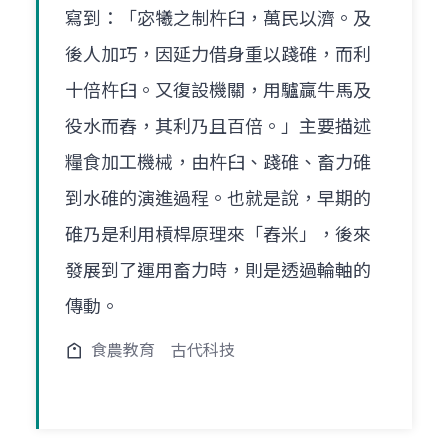
寫到：「宓犧之制杵臼，萬民以濟。及
後人加巧，因延力借身重以踐碓，而利
十倍杵臼。又復設機關，用驢贏牛馬及
役水而舂，其利乃且百倍。」主要描述
糧食加工機械，由杵臼、踐碓、畜力碓
到水碓的演進過程。也就是說，早期的
碓乃是利用槓桿原理來「舂米」，後來
發展到了運用畜力時，則是透過輪軸的
傳動。
食農教育
古代科技