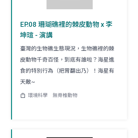
EP.08 珊瑚礁裡的棘皮動物 x 李
坤瑄 - 演講
臺灣的生物礁生態現況，生物礁裡的棘
皮動物千奇百怪，到底有誰啦？海星進
食的特別行為（把胃翻出乃）！海星有
天敵~
環境科學
無脊椎動物