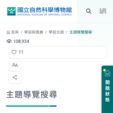
跳到中央內容區塊
全
站
首頁
學習與推廣
學習主題
主題導覽搜尋
搜
108,934
尋
11
點
選
喜
開館狀態
歡
主題導覽搜尋