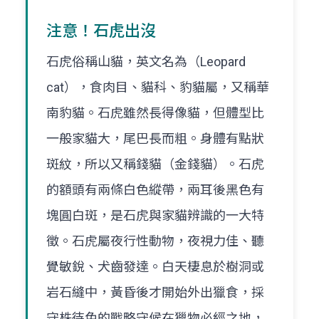
注意！石虎出沒
石虎俗稱山貓，英文名為（Leopard
cat），食肉目、貓科、豹貓屬，又稱華
南豹貓。石虎雖然長得像貓，但體型比
一般家貓大，尾巴長而粗。身體有點狀
斑紋，所以又稱錢貓（金錢貓）。石虎
的額頭有兩條白色縱帶，兩耳後黑色有
塊圓白斑，是石虎與家貓辨識的一大特
徵。石虎屬夜行性動物，夜視力佳、聽
覺敏銳、犬齒發達。白天棲息於樹洞或
岩石縫中，黃昏後才開始外出獵食，採
守株待兔的戰略守候在獵物必經之地，