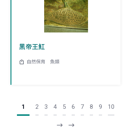
黑帝王魟
自然保育
魚類
1
2
3
4
5
6
7
8
9
10
下
最