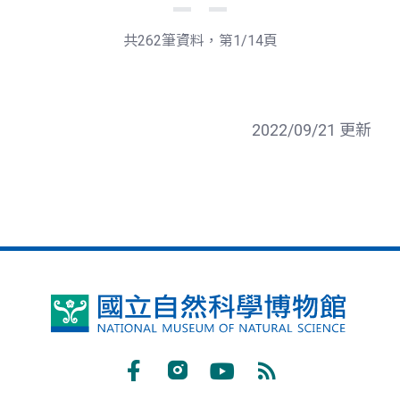
一
後
頁
一
共262筆資料，第1/14頁
頁
2022/09/21 更新
國
立
自