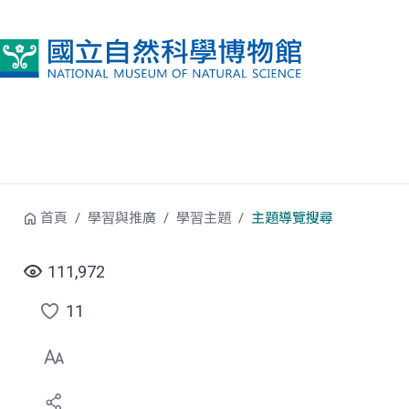
跳到中央內容區塊
首頁
學習與推廣
學習主題
主題導覽搜尋
111,972
11
點
選
喜