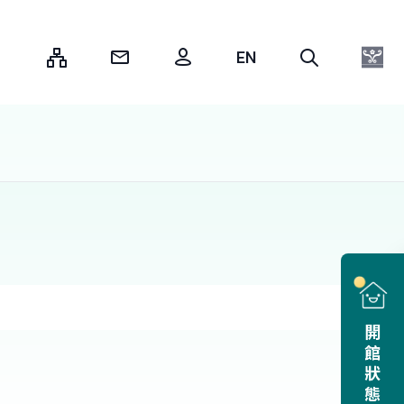
:::
開館狀態