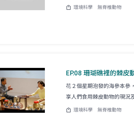
環境科學
無脊椎動物
EP.08 珊瑚礁裡的棘皮動
花２個星期泡發的海參本參
享人們食用棘皮動物的現況
環境科學
無脊椎動物