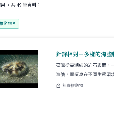
果 ，共 49 筆資料：
椎動物
針鋒相對－多樣的海膽
臺灣從高潮線的岩石表面，一直
海膽，而棲息在不同生態環
無脊椎動物