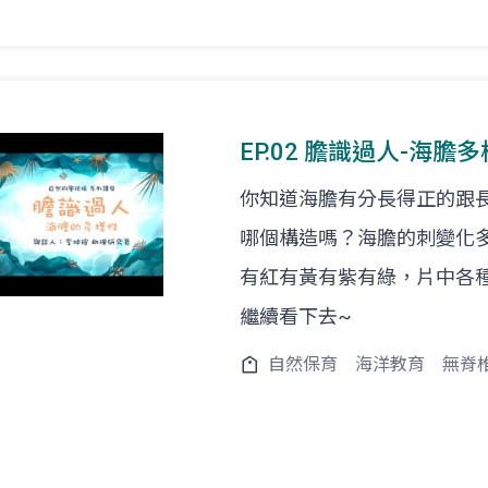
EP.02 膽識過人-海膽多
你知道海膽有分長得正的跟
哪個構造嗎？海膽的刺變化
有紅有黃有紫有綠，片中各
繼續看下去~
自然保育
海洋教育
無脊