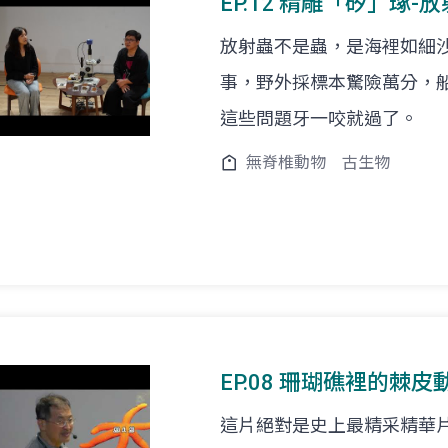
EP.12 精雕「矽」琢-
放射蟲不是蟲，是海裡如細
事，野外採標本驚險萬分，
這些問題牙一咬就過了。
無脊椎動物
古生物
EP.08 珊瑚礁裡的棘皮動
這片絕對是史上最精采精華