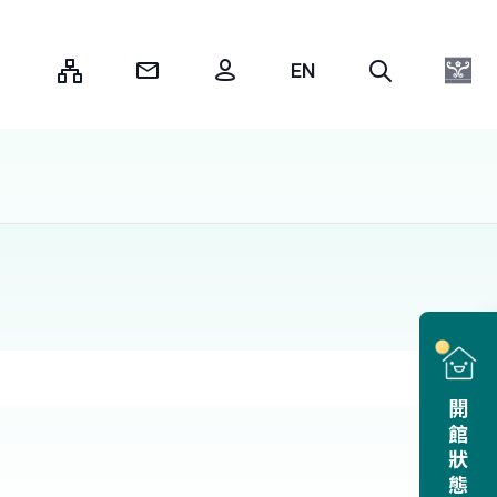
:::
開館狀態