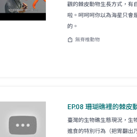
觀的棘皮動物生長方式，有
啦。呵呵呵你以為海星只會
的。
無脊椎動物
EP.08 珊瑚礁裡的棘皮動
臺灣的生物礁生態現況，生
進食的特別行為（把胃翻出