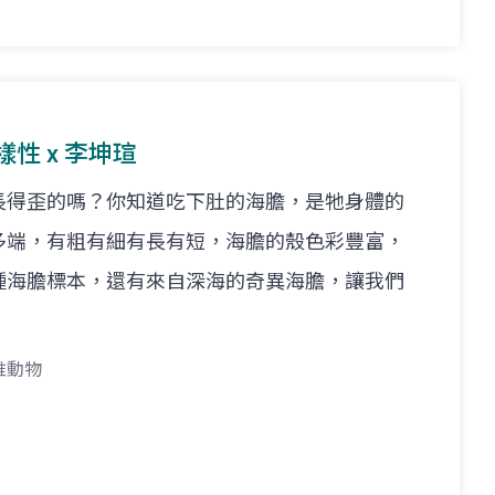
樣性 x 李坤瑄
長得歪的嗎？你知道吃下肚的海膽，是牠身體的
多端，有粗有細有長有短，海膽的殼色彩豐富，
種海膽標本，還有來自深海的奇異海膽，讓我們
椎動物