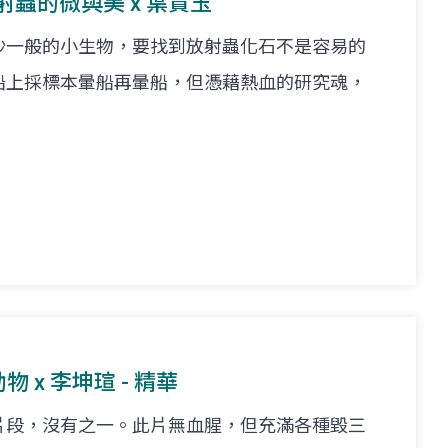
放射蟲的微與美 x 葉貴玉
沙一般的小生物，要找到放射蟲化石不是容易的
船上採標本暈船再暈船，但憑藉熱血的研究魂，
物 x 李坤瑄 - 精華
片段，沒有之一。此片無血腥，但充滿各種毀三