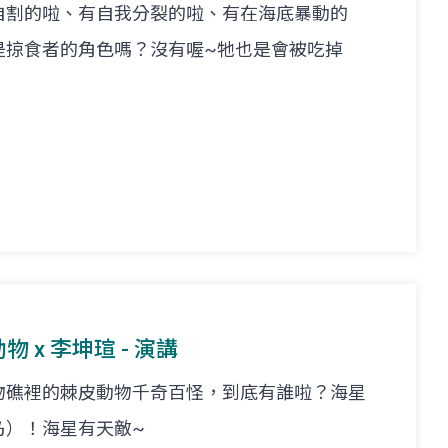
自割的啦、有自我分裂的啦、有在海底暴動的
是掠食者的角色嗎？沒有喔~牠也是會被吃掉
物 x 李坤瑄 - 演講
物礁裡的棘皮動物千奇百怪，到底有誰啦？海星
乃）！海星有天敵~