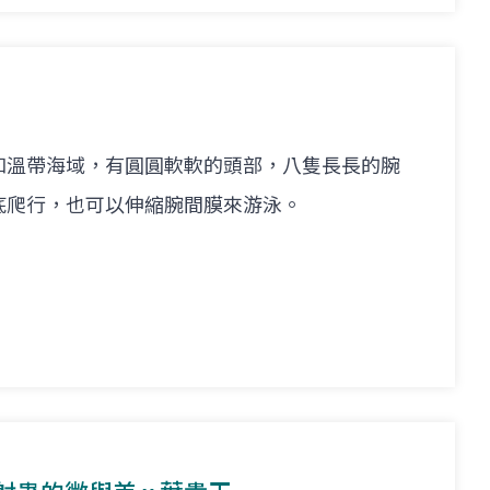
和溫帶海域，有圓圓軟軟的頭部，八隻長長的腕
底爬行，也可以伸縮腕間膜來游泳。