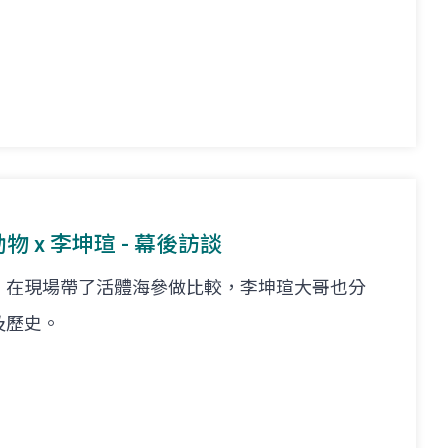
物 x 李坤瑄 - 幕後訪談
，在現場帶了活體海參做比較，李坤瑄大哥也分
及歷史。