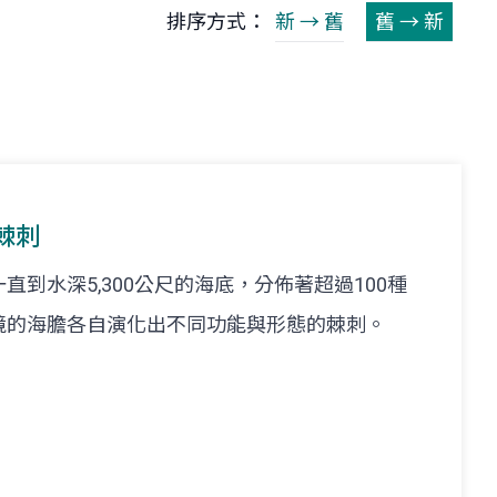
排序方式：
新 → 舊
舊 → 新
棘刺
到水深5,300公尺的海底，分佈著超過100種
境的海膽各自演化出不同功能與形態的棘刺。