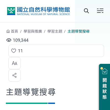
跳到中央內容區塊
全
站
首頁
學習與推廣
學習主題
主題導覽搜尋
搜
109,344
尋
11
點
選
喜
開館狀態
歡
主題導覽搜尋