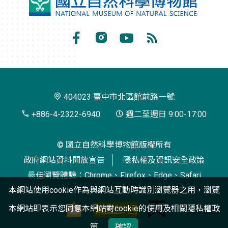
國
立
自
Facebook
Instagram
Youtube
RSS
然
訂
科
閱
學
404023 臺中市北區館前路一號
博
+886-4-2322-6940
週二至週日 9:00-17:00
物
© 國立自然科學博物館版權所有
館
政府網站資料開放宣告
隱私權及資訊安全政策
最佳瀏覽體驗：Chrome、Firefox、Edge、Safari
本網站使用cookie作為與網站互動時識別瀏覽器之用，瀏覽
本網站即表示您同意本網站對cookie的使用及相關
隱私權政
策
確認