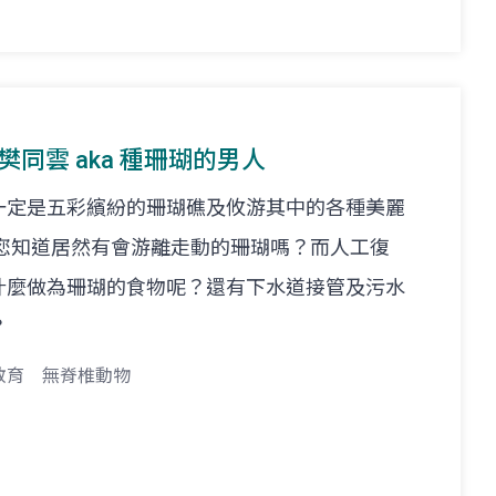
t. 樊同雲 aka 種珊瑚的男人
一定是五彩繽紛的珊瑚礁及攸游其中的各種美麗
 您知道居然有會游離走動的珊瑚嗎？而人工復
什麼做為珊瑚的食物呢？還有下水道接管及污水
？
教育
無脊椎動物