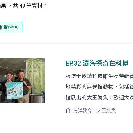
果 ，共 49 筆資料：
椎動物
EP.32 瀛海探奇在科博
張博士邀請科博館生物學組
地精彩的無脊椎動物，包括
館展出的大王魷魚，歡迎大
海洋教育
大王魷魚