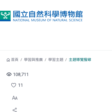
跳到中央內容區塊
首頁
學習與推廣
學習主題
主題導覽搜尋
108,711
11
點
選
喜