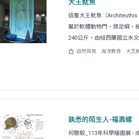
大王魷魚
這隻大王魷魚（Architeuthis 
屬於軟體動物門，頭足綱，槍
240公斤，由紐西蘭國立水
自然保育
海洋教育
大王
孰悉的陌生人-福壽螺
何聰毅_113年科學繪圖展 -