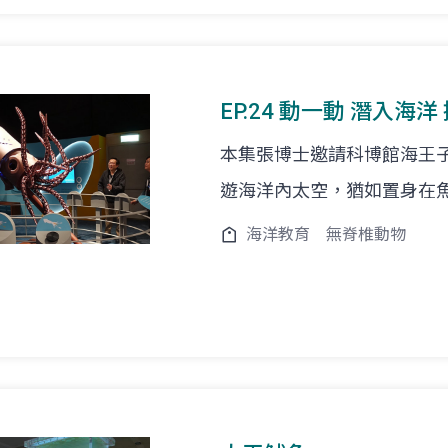
EP.24 動一動 潛入海
本集張博士邀請科博館海王
遊海洋內太空，猶如置身在
海洋教育
無脊椎動物