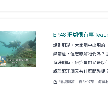
EP.48 珊瑚很有事 fea
說到珊瑚，大家腦中出現的
熱帶魚，但您瞭解牠們嗎？
育珊瑚時，研究員們又是以
處理跟珊瑚又有什麼關聯呢
環境開發
自然保育
海洋