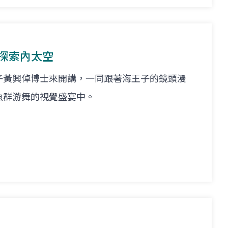
洋 探索內太空
子黃興倬博士來開講，一同跟著海王子的鏡頭漫
魚群游舞的視覺盛宴中。