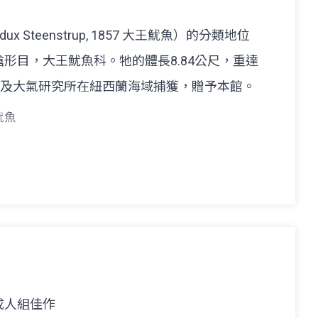
dux Steenstrup, 1857 大王魷魚）的分類地位
形目，大王魷魚科。牠的體長8.84公尺，重達
文及大氣研究所在紐西蘭海域捕獲，贈予本館。
魷魚
 成人組佳作