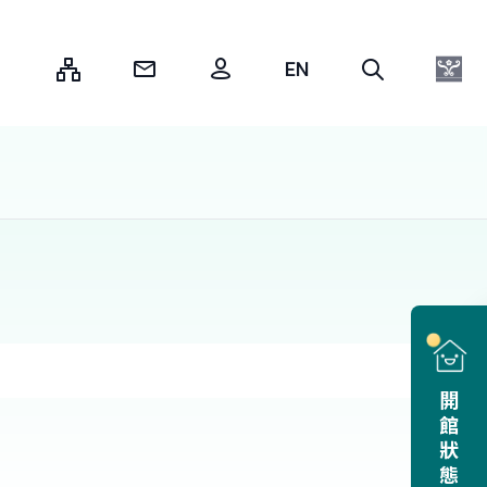
:::
開館狀態