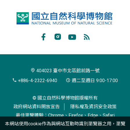
國
立
自
Facebook
Instagram
Youtube
RSS
然
訂
科
閱
學
404023 臺中市北區館前路一號
博
+886-4-2322-6940
週二至週日 9:00-17:00
物
© 國立自然科學博物館版權所有
館
政府網站資料開放宣告
隱私權及資訊安全政策
最佳瀏覽體驗：Chrome、Firefox、Edge、Safari
本網站使用cookie作為與網站互動時識別瀏覽器之用，瀏覽