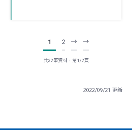
1
2
下
最
一
後
頁
一
共32筆資料，第1/2頁
頁
2022/09/21 更新