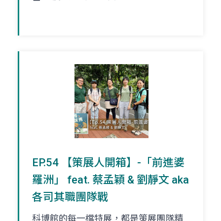
EP.54 【策展人開箱】-「前進婆
羅洲」 feat. 蔡孟穎 & 劉靜文 aka
各司其職團隊戰
科博館的每一檔特展，都是策展團隊精