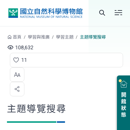
跳到中央內容區塊
全
站
首頁
學習與推廣
學習主題
主題導覽搜尋
搜
108,632
尋
11
點
選
喜
開館狀態
歡
主題導覽搜尋