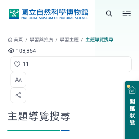
跳到中央內容區塊
全
站
首頁
學習與推廣
學習主題
主題導覽搜尋
搜
108,854
尋
11
點
選
喜
開館狀態
歡
主題導覽搜尋