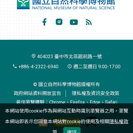
國
立
自
Facebook
Instagram
Youtube
RSS
然
訂
科
閱
學
404023 臺中市北區館前路一號
博
+886-4-2322-6940
週二至週日 9:00-17:00
物
© 國立自然科學博物館版權所有
館
政府網站資料開放宣告
隱私權及資訊安全政策
最佳瀏覽體驗：Chrome、Firefox、Edge、Safari
本網站使用cookie作為與網站互動時識別瀏覽器之用，瀏覽
本網站即表示您同意本網站對cookie的使用及相關
隱私權政
策
確認