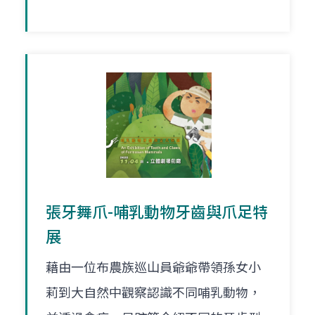
張牙舞爪-哺乳動物牙齒與爪足特
展
藉由一位布農族巡山員爺爺帶領孫女小
莉到大自然中觀察認識不同哺乳動物，