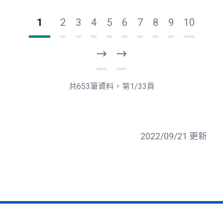
1
2
3
4
5
6
7
8
9
10
下
最
一
後
頁
一
共653筆資料，第1/33頁
頁
2022/09/21 更新