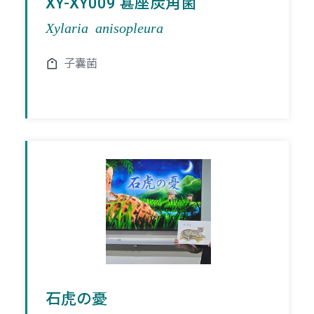
XY-XY009 葚座炭角菌
Xylaria anisopleura
子囊菌
石虎の憂