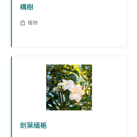
構樹
植物
劍葉緬梔