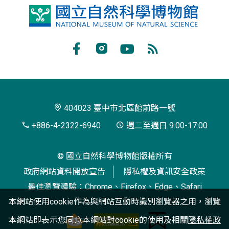
國
立
自
Facebook
Instagram
Youtube
RSS
然
訂
科
閱
學
404023 臺中市北區館前路一號
博
+886-4-2322-6940
週二至週日 9:00-17:00
物
© 國立自然科學博物館版權所有
館
政府網站資料開放宣告
隱私權及資訊安全政策
最佳瀏覽體驗：Chrome、Firefox、Edge、Safari
本網站使用cookie作為與網站互動時識別瀏覽器之用，瀏覽
本網站即表示您同意本網站對cookie的使用及相關
隱私權政