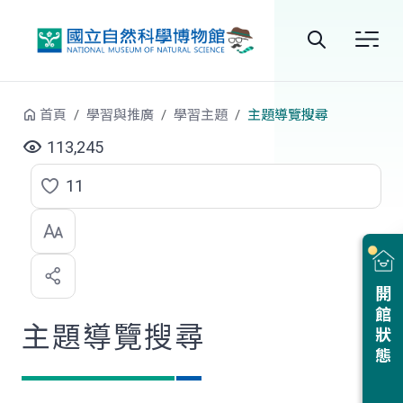
跳到中央內容區塊
全
站
首頁
學習與推廣
學習主題
主題導覽搜尋
搜
113,245
尋
11
點
選
喜
開館狀態
歡
主題導覽搜尋