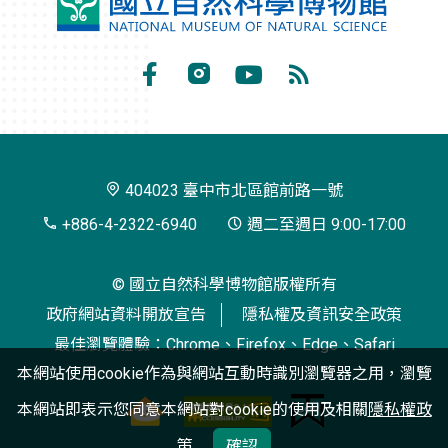
國
立
自
Facebook
Instagram
Youtube
RSS
然
訂
科
閱
學
404023 臺中市北區館前路一號
博
+886-4-2322-6940
週二至週日 9:00-17:00
物
© 國立自然科學博物館版權所有
館
政府網站資料開放宣告
隱私權及資訊安全政策
最佳瀏覽體驗：Chrome、Firefox、Edge、Safari
本網站使用cookie作為與網站互動時識別瀏覽器之用，瀏覽
本網站即表示您同意本網站對cookie的使用及相關
隱私權政
策
確認