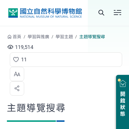
跳到中央內容區塊
全
站
首頁
學習與推廣
學習主題
主題導覽搜尋
搜
119,514
尋
11
點
選
喜
開館狀態
歡
主題導覽搜尋