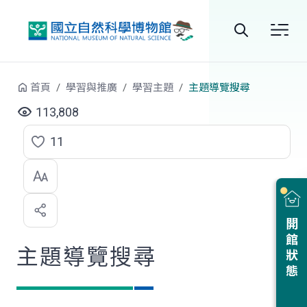
跳到中央內容區塊
全
站
首頁
學習與推廣
學習主題
主題導覽搜尋
搜
113,808
尋
11
點
選
喜
開館狀態
歡
主題導覽搜尋