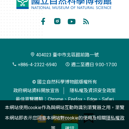
國
立
自
Facebook
Instagram
Youtube
RSS
然
訂
科
閱
學
404023 臺中市北區館前路一號
博
+886-4-2322-6940
週二至週日 9:00-17:00
物
© 國立自然科學博物館版權所有
館
政府網站資料開放宣告
隱私權及資訊安全政策
最佳瀏覽體驗：Chrome、Firefox、Edge、Safari
本網站使用cookie作為與網站互動時識別瀏覽器之用，瀏覽
本網站即表示您同意本網站對cookie的使用及相關
隱私權政
策
確認