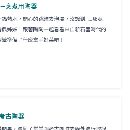
陶—烹煮用陶器
熱水，開心的跳進去泡湯，沒想到......那竟
陶鼎姊姊！跟著陶陶一起看看來自新石器時代的
陶罐準備了什麼拿手好菜吧！
—考古陶器
場閒晃，遇到了常常跟考古團隊去野外進行挖掘