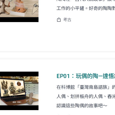
工作的小平鏟。好奇的陶陶對考古
考古
EP01：玩偶的陶—達
在科博館「臺灣南島語族」
人偶、划拼板舟的人偶、舂
認識這些陶偶的故事吧～