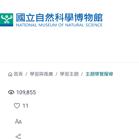
跳到中央內容區塊
首頁
學習與推廣
學習主題
主題導覽搜尋
109,855
11
點
選
喜