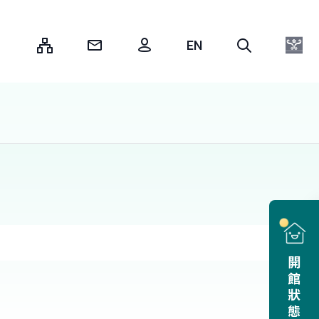
:::
開館狀態