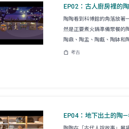
EP02：古人廚房裡的
陶陶看到科博館的角落放著一鍋
然是正要煮火鍋準備聚餐的
陶鼎、陶盂、陶甗、陶缽和
考古
EP04：地下出土的陶
陶陶在「古代人說故事」展