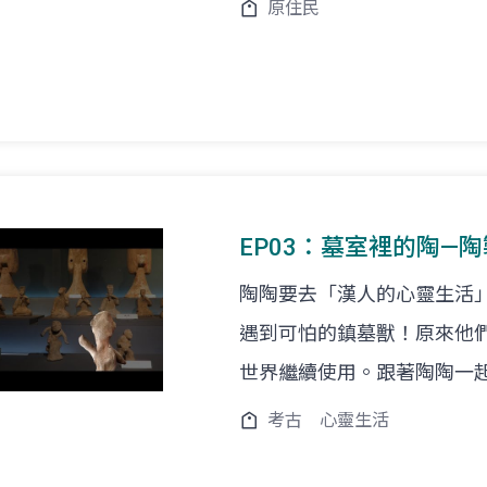
原住民
EP03：墓室裡的陶—
陶陶要去「漢人的心靈生活
遇到可怕的鎮墓獸！原來他
世界繼續使用。跟著陶陶一
考古
心靈生活