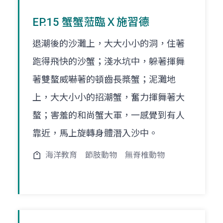
EP.15 蟹蟹蒞臨Ｘ施習德
退潮後的沙灘上，大大小小的洞，住著
跑得飛快的沙蟹；淺水坑中，躲著揮舞
著雙螯威嚇著的頓齒長槳蟹；泥灘地
上，大大小小的招潮蟹，奮力揮舞著大
螯；害羞的和尚蟹大軍，一感覺到有人
靠近，馬上旋轉身體潛入沙中。
海洋教育
節肢動物
無脊椎動物