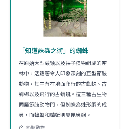
「知道誅蟲之術」的蜘蛛
在原始大型蕨類以及裸子植物組成的密
林中，活躍著令人印象深刻的巨型節肢
動物，其中有在地面爬行的古蜘蛛、古
蟑螂以及飛行的古蜻蜓。這三種古生物
同屬節肢動物門，但蜘蛛為蛛形綱的成
員，而蟑螂和蜻蜓則屬昆蟲綱。
節肢動物