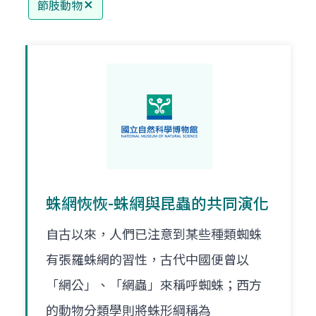
節肢動物
蛛網恢恢-蛛網與昆蟲的共同演化
自古以來，人們已注意到某些種類蜘蛛
有張羅蛛網的習性，古代中國便曾以
「網公」、「網蟲」來稱呼蜘蛛；西方
的動物分類學則將蛛形綱稱為