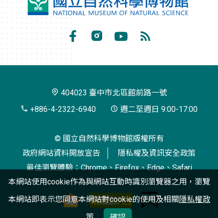
國
立
自
Facebook
Instagram
Youtube
RSS
然
訂
科
閱
學
404023 臺中市北區館前路一號
博
+886-4-2322-6940
週二至週日 9:00-17:00
物
© 國立自然科學博物館版權所有
館
政府網站資料開放宣告
隱私權及資訊安全政策
最佳瀏覽體驗：Chrome、Firefox、Edge、Safari
本網站使用cookie作為與網站互動時識別瀏覽器之用，瀏覽
本網站即表示您同意本網站對cookie的使用及相關
隱私權政
策
確認