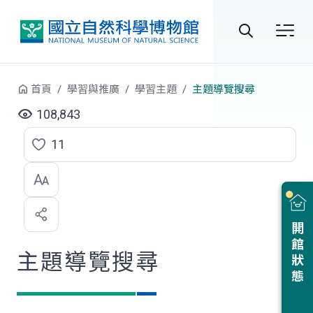
跳到中央內容區塊
全
站
首頁
學習與推廣
學習主題
主題導覽搜尋
搜
108,843
尋
11
點
選
喜
開館狀態
歡
主題導覽搜尋